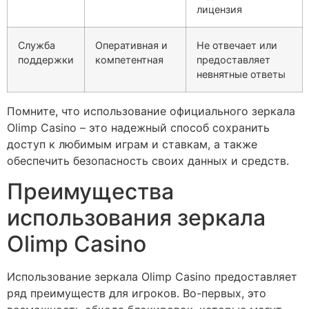
лицензия
Служба
Оперативная и
Не отвечает или
поддержки
компетентная
предоставляет
невнятные ответы
Помните, что использование официального зеркала
Olimp Casino – это надежный способ сохранить
доступ к любимым играм и ставкам, а также
обеспечить безопасность своих данных и средств.
Преимущества
использования зеркала
Olimp Casino
Использование зеркала Olimp Casino предоставляет
ряд преимуществ для игроков. Во-первых, это