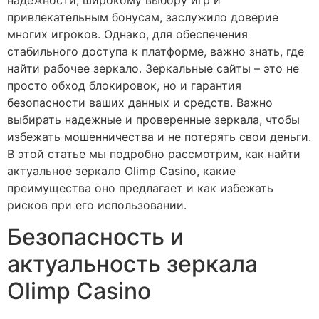
надежности, широкому выбору игр и
привлекательным бонусам, заслужило доверие
многих игроков. Однако, для обеспечения
стабильного доступа к платформе, важно знать, где
найти рабочее зеркало. Зеркальные сайты – это не
просто обход блокировок, но и гарантия
безопасности ваших данных и средств. Важно
выбирать надежные и проверенные зеркала, чтобы
избежать мошенничества и не потерять свои деньги.
В этой статье мы подробно рассмотрим, как найти
актуальное зеркало Olimp Casino, какие
преимущества оно предлагает и как избежать
рисков при его использовании.
Безопасность и
актуальность зеркала
Olimp Casino