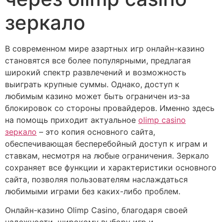
зеркало
В современном мире азартных игр онлайн-казино
становятся все более популярными, предлагая
широкий спектр развлечений и возможность
выиграть крупные суммы. Однако, доступ к
любимым казино может быть ограничен из-за
блокировок со стороны провайдеров. Именно здесь
на помощь приходит актуальное
olimp casino
зеркало
– это копия основного сайта,
обеспечивающая бесперебойный доступ к играм и
ставкам, несмотря на любые ограничения. Зеркало
сохраняет все функции и характеристики основного
сайта, позволяя пользователям наслаждаться
любимыми играми без каких-либо проблем.
Онлайн-казино Olimp Casino, благодаря своей