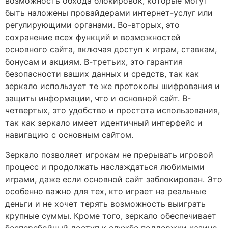
возможность обхода блокировок, которые могут
быть наложены провайдерами интернет-услуг или
регулирующими органами. Во-вторых, это
сохранение всех функций и возможностей
основного сайта, включая доступ к играм, ставкам,
бонусам и акциям. В-третьих, это гарантия
безопасности ваших данных и средств, так как
зеркало использует те же протоколы шифрования и
защиты информации, что и основной сайт. В-
четвертых, это удобство и простота использования,
так как зеркало имеет идентичный интерфейс и
навигацию с основным сайтом.
Зеркало позволяет игрокам не прерывать игровой
процесс и продолжать наслаждаться любимыми
играми, даже если основной сайт заблокирован. Это
особенно важно для тех, кто играет на реальные
деньги и не хочет терять возможность выиграть
крупные суммы. Кроме того, зеркало обеспечивает
бесперебойный доступ к службе поддержки казино,