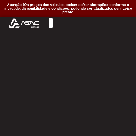
Atenção!!Os preços dos veículos podem sofrer alterações conforme o
mercado, disponibilidade e condições, podendo ser atualizados sem aviso
prévio.