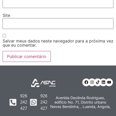
Site
Salvar meus dados neste navegador para a próxima vez
que eu comentar.
926
926
Avenida Deolinda Rodrigues,
242
242
edifício No. 71, Distrito urbano
Neves Bendinha, , Luanda, Angola,
427
427