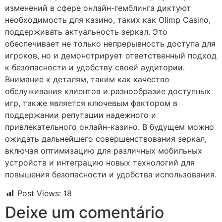
изменений в сфере онлайн-гемблинга диктуют
необходимость для казино, таких как Olimp Casino,
поддерживать актуальность зеркал. Это
обеспечивает не только непрерывность доступа для
игроков, но и демонстрирует ответственный подход
к безопасности и удобству своей аудитории.
Внимание к деталям, таким как качество
обслуживания клиентов и разнообразие доступных
игр, также является ключевым фактором в
поддержании репутации надежного и
привлекательного онлайн-казино. В будущем можно
ожидать дальнейшего совершенствования зеркал,
включая оптимизацию для различных мобильных
устройств и интеграцию новых технологий для
повышения безопасности и удобства использования.
Post Views:
18
Deixe um comentário