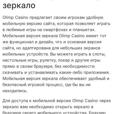
зеркало
Olimp Casino предлагает своим игрокам удобную
мобильную версию сайта, которая позволяет играть
в любимые игры на смартфонах и планшетах.
Мобильная версия зеркала Olimp Casino имеет тот
же функционал и дизайн, что и основная версия
сайта, но адаптирована для небольших экранов
мобильных устройств. Вы можете играть в слоты,
настольные игры, рулетку, покер и другие игры
прямо в своем браузере, без необходимости
скачивать и устанавливать какие-либо приложения.
Мобильная версия зеркала обеспечивает удобный и
безопасный игровой процесс, где бы вы ни
находились.
Для доступа к мобильной версии Olimp Casino через
зеркало вам необходимо открыть зеркало в
браузере своего мобильного устройства. Браузер