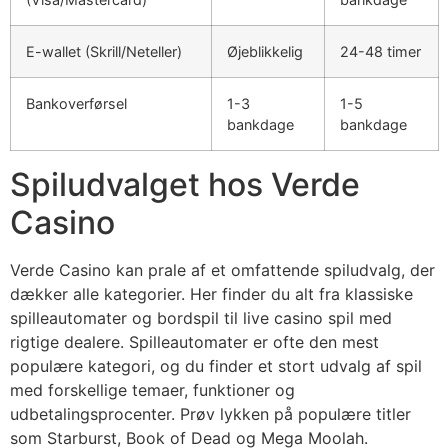
E-wallet (Skrill/Neteller)
Øjeblikkelig
24-48 timer
Bankoverførsel
1-3
1-5
bankdage
bankdage
Spiludvalget hos Verde
Casino
Verde Casino kan prale af et omfattende spiludvalg, der
dækker alle kategorier. Her finder du alt fra klassiske
spilleautomater og bordspil til live casino spil med
rigtige dealere. Spilleautomater er ofte den mest
populære kategori, og du finder et stort udvalg af spil
med forskellige temaer, funktioner og
udbetalingsprocenter. Prøv lykken på populære titler
som Starburst, Book of Dead og Mega Moolah.