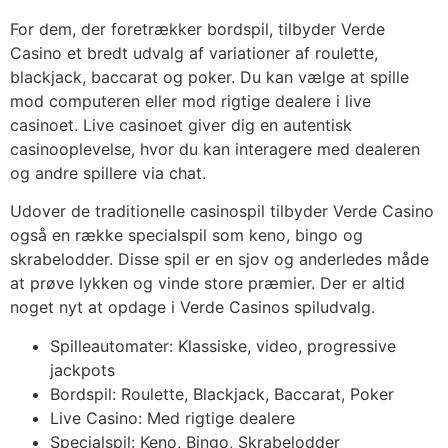
For dem, der foretrækker bordspil, tilbyder Verde
Casino et bredt udvalg af variationer af roulette,
blackjack, baccarat og poker. Du kan vælge at spille
mod computeren eller mod rigtige dealere i live
casinoet. Live casinoet giver dig en autentisk
casinooplevelse, hvor du kan interagere med dealeren
og andre spillere via chat.
Udover de traditionelle casinospil tilbyder Verde Casino
også en række specialspil som keno, bingo og
skrabelodder. Disse spil er en sjov og anderledes måde
at prøve lykken og vinde store præmier. Der er altid
noget nyt at opdage i Verde Casinos spiludvalg.
Spilleautomater: Klassiske, video, progressive
jackpots
Bordspil: Roulette, Blackjack, Baccarat, Poker
Live Casino: Med rigtige dealere
Specialspil: Keno, Bingo, Skrabelodder