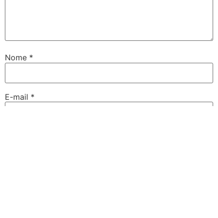
Nome
*
E-mail
*
Site
Salvar meus dados neste navegador para a próxima vez
que eu comentar.