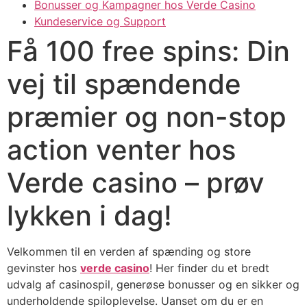
Bonusser og Kampagner hos Verde Casino
Kundeservice og Support
Få 100 free spins: Din
vej til spændende
præmier og non-stop
action venter hos
Verde casino – prøv
lykken i dag!
Velkommen til en verden af spænding og store
gevinster hos
verde casino
! Her finder du et bredt
udvalg af casinospil, generøse bonusser og en sikker og
underholdende spiloplevelse. Uanset om du er en