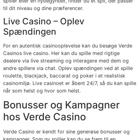
spiller eller en nybegynder, finder du et spil, der passer
til dit niveau og dine præferencer.
Live Casino – Oplev
Spændingen
For en autentisk casinooplevelse kan du besøge Verde
Casinos live casino. Her kan du spille med rigtige
dealere via live streaming og interagere med dem og
andre spillere via chat. Oplev spændingen ved at spille
roulette, blackjack, baccarat og poker i et realistisk
casinomiljø. Live casinoet er åbent 24/7, så du kan spille
når som helst og hvor som helst.
Bonusser og Kampagner
hos Verde Casino
Verde Casino er kendt for sine generøse bonusser og
kampagner. Som ny spiller kan du se frem til en