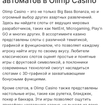
автоматов в Olimp Casino
Olimp Casino – это не только Big Bass Bonanza, но и
огромный выбор других азартных развлечений.
Здесь вы найдете слоты от ведущих мировых
разработчиков, таких как NetEnt, Microgaming, Play'n
GO и многих других. В ассортименте казино
представлены слоты с различной тематикой,
графикой и функционалом, что позволяет каждому
игроку найти игру по своему вкусу. Любители
классических слотов оценят простые и понятные
игры с фруктовой символикой, а поклонники
современных технологий смогут насладиться
слотами с 3D-графикой и захватывающими
бонусными функциями.
Кроме слотов, в Olimp Casino также представлены
настольные игры, такие как рулетка, блэкджек,
покер и баккара. Эти игры позволяют ощутить
атмосферу настоящего казино, не выходя из дома.