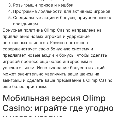
Розыгрыши призов и кэшбэк
Программа лояльности для активных игроков
Специальные акции и бонусы, приуроченные к
праздникам
Бонусная политика Olimp Casino направлена на
привлечение новых игроков и удержание
постоянных клиентов. Казино постоянно
совершенствует свою бонусную систему и
предлагает новые акции и бонусы, чтобы сделать
игровой процесс еще более интересным и
увлекательным. Использование бонусов и акций
может значительно увеличить ваши шансы на
выигрыш и сделать ваше пребывание в Olimp Casino
еще более приятным.
Мобильная версия Olimp
Casino: играйте где угодно