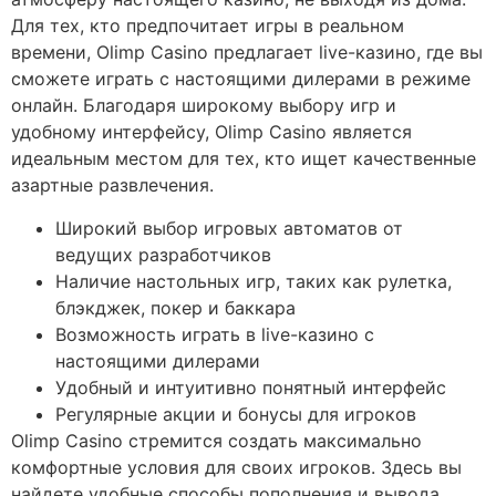
Для тех, кто предпочитает игры в реальном
времени, Olimp Casino предлагает live-казино, где вы
сможете играть с настоящими дилерами в режиме
онлайн. Благодаря широкому выбору игр и
удобному интерфейсу, Olimp Casino является
идеальным местом для тех, кто ищет качественные
азартные развлечения.
Широкий выбор игровых автоматов от
ведущих разработчиков
Наличие настольных игр, таких как рулетка,
блэкджек, покер и баккара
Возможность играть в live-казино с
настоящими дилерами
Удобный и интуитивно понятный интерфейс
Регулярные акции и бонусы для игроков
Olimp Casino стремится создать максимально
комфортные условия для своих игроков. Здесь вы
найдете удобные способы пополнения и вывода