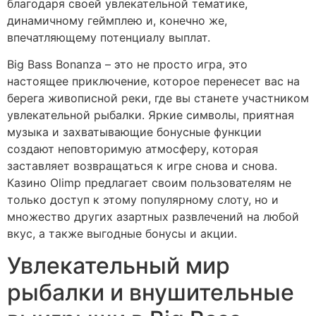
благодаря своей увлекательной тематике,
динамичному геймплею и, конечно же,
впечатляющему потенциалу выплат.
Big Bass Bonanza – это не просто игра, это
настоящее приключение, которое перенесет вас на
берега живописной реки, где вы станете участником
увлекательной рыбалки. Яркие символы, приятная
музыка и захватывающие бонусные функции
создают неповторимую атмосферу, которая
заставляет возвращаться к игре снова и снова.
Казино Olimp предлагает своим пользователям не
только доступ к этому популярному слоту, но и
множество других азартных развлечений на любой
вкус, а также выгодные бонусы и акции.
Увлекательный мир
рыбалки и внушительные