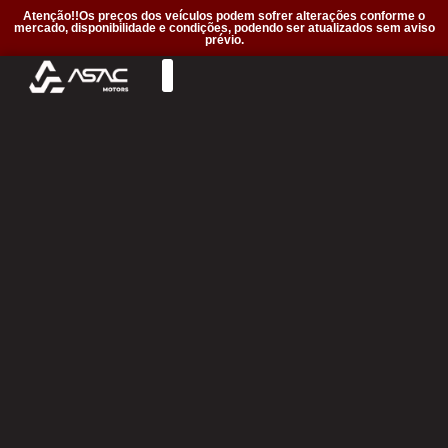
Atenção!!Os preços dos veículos podem sofrer alterações conforme o
mercado, disponibilidade e condições, podendo ser atualizados sem aviso
prévio.