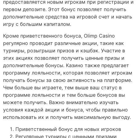
предоставляется новым игрокам при регистрации и
первом депозите. Этот бонус позволяет получить
дополнительные средства на игровой счет и начать
игру с большим капиталом.
Кроме приветственного бонуса, Olimp Casino
регулярно проводит различные акции, такие как
турниры, розыгрыши призов и кэшбэк. Участие в
этих акциях позволяет получить ценные призы и
дополнительные бонусы. Казино также предлагает
программу лояльности, которая позволяет игрокам
получать бонусы за свою активность на платформе.
Чем больше вы играете, тем выше ваш статус в
программе лояльности и тем больше бонусов вы
можете получить. Важно внимательно изучать
условия каждой акции и бонуса, чтобы правильно
использовать их и получить максимальную выгоду.
Приветственный бонус для новых игроков
Регулярные турниры с ценными призами