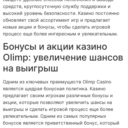
средств, круглосуточную службу поддержки и
высокий уровень безопасности. Казино постоянно
обновляет свой ассортимент игр и предлагает
новые акции и бонусы, чтобы сделать игровой
процесс еще более интересным и увлекательным.
Бонусы и акции казино
Olimp: увеличение шансов
на выигрыш
Одним из ключевых преимуществ Olimp Casino
является щедрая бонусная политика. Казино
предлагает своим игрокам различные бонусы и
акции, которые позволяют увеличить шансы на
выигрыш и сделать игровой процесс еще более
увлекательным. Одним из самых популярных
бонусов является приветственный бонус, который