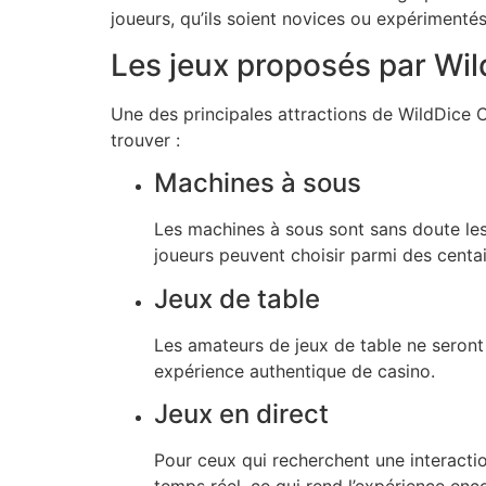
joueurs, qu’ils soient novices ou expérimentés
Les jeux proposés par Wi
Une des principales attractions de WildDice 
trouver :
Machines à sous
Les machines à sous sont sans doute les
joueurs peuvent choisir parmi des centain
Jeux de table
Les amateurs de jeux de table ne seront 
expérience authentique de casino.
Jeux en direct
Pour ceux qui recherchent une interactio
temps réel, ce qui rend l’expérience enc