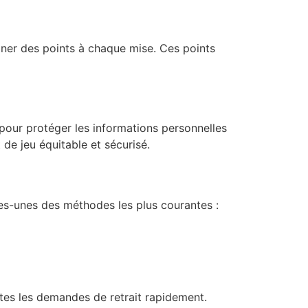
gner des points à chaque mise. Ces points
 pour protéger les informations personnelles
 de jeu équitable et sécurisé.
ques-unes des méthodes les plus courantes :
utes les demandes de retrait rapidement.