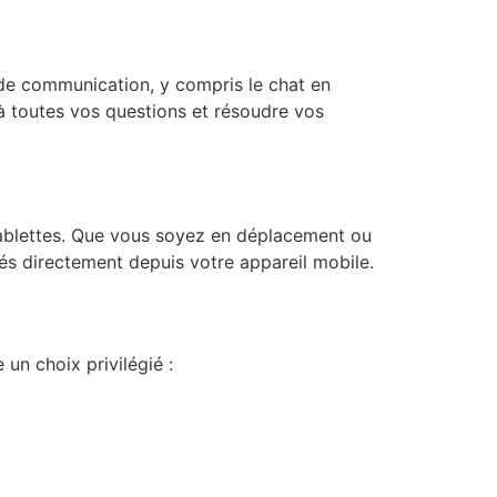
x de communication, y compris le chat en
 à toutes vos questions et résoudre vos
tablettes. Que vous soyez en déplacement ou
és directement depuis votre appareil mobile.
un choix privilégié :