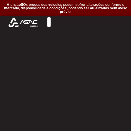
Atenção!!Os preços dos veículos podem sofrer alterações conforme o
mercado, disponibilidade e condições, podendo ser atualizados sem aviso
prévio.