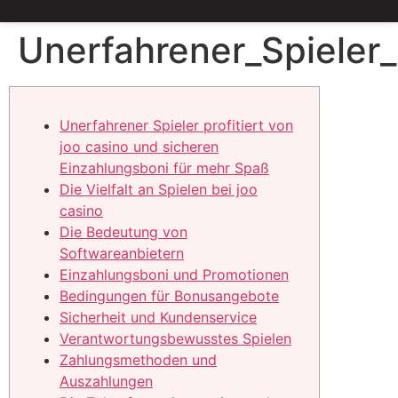
Unerfahrener_Spieler_
Unerfahrener Spieler profitiert von
joo casino und sicheren
Einzahlungsboni für mehr Spaß
Die Vielfalt an Spielen bei joo
casino
Die Bedeutung von
Softwareanbietern
Einzahlungsboni und Promotionen
Bedingungen für Bonusangebote
Sicherheit und Kundenservice
Verantwortungsbewusstes Spielen
Zahlungsmethoden und
Auszahlungen