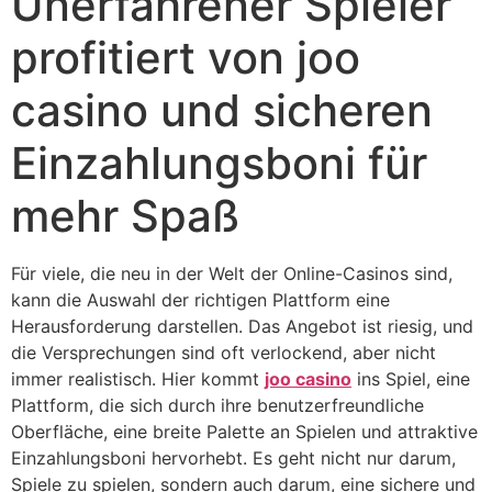
Unerfahrener Spieler
profitiert von joo
casino und sicheren
Einzahlungsboni für
mehr Spaß
Für viele, die neu in der Welt der Online-Casinos sind,
kann die Auswahl der richtigen Plattform eine
Herausforderung darstellen. Das Angebot ist riesig, und
die Versprechungen sind oft verlockend, aber nicht
immer realistisch. Hier kommt
joo casino
ins Spiel, eine
Plattform, die sich durch ihre benutzerfreundliche
Oberfläche, eine breite Palette an Spielen und attraktive
Einzahlungsboni hervorhebt. Es geht nicht nur darum,
Spiele zu spielen, sondern auch darum, eine sichere und