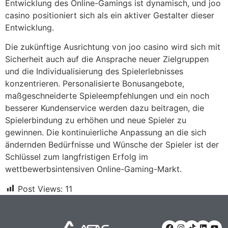
Entwicklung des Online-Gamings ist dynamisch, und joo
casino positioniert sich als ein aktiver Gestalter dieser
Entwicklung.
Die zukünftige Ausrichtung von joo casino wird sich mit
Sicherheit auch auf die Ansprache neuer Zielgruppen
und die Individualisierung des Spielerlebnisses
konzentrieren. Personalisierte Bonusangebote,
maßgeschneiderte Spieleempfehlungen und ein noch
besserer Kundenservice werden dazu beitragen, die
Spielerbindung zu erhöhen und neue Spieler zu
gewinnen. Die kontinuierliche Anpassung an die sich
ändernden Bedürfnisse und Wünsche der Spieler ist der
Schlüssel zum langfristigen Erfolg im
wettbewerbsintensiven Online-Gaming-Markt.
Post Views:
11