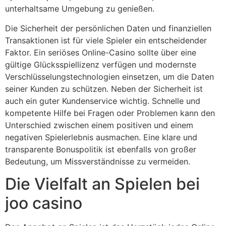
unterhaltsame Umgebung zu genießen.
Die Sicherheit der persönlichen Daten und finanziellen
Transaktionen ist für viele Spieler ein entscheidender
Faktor. Ein seriöses Online-Casino sollte über eine
gültige Glücksspiellizenz verfügen und modernste
Verschlüsselungstechnologien einsetzen, um die Daten
seiner Kunden zu schützen. Neben der Sicherheit ist
auch ein guter Kundenservice wichtig. Schnelle und
kompetente Hilfe bei Fragen oder Problemen kann den
Unterschied zwischen einem positiven und einem
negativen Spielerlebnis ausmachen. Eine klare und
transparente Bonuspolitik ist ebenfalls von großer
Bedeutung, um Missverständnisse zu vermeiden.
Die Vielfalt an Spielen bei
joo casino