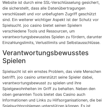
Website ist durch eine SSL-Verschlüsselung gesichert,
die sicherstellt, dass alle Datenübertragungen
verschlüsselt und vor unbefugtem Zugriff geschützt
sind. Ein weiterer wichtiger Aspekt ist der Schutz vor
Spielsucht. joo casino bietet seinen Spielern
verschiedene Tools und Ressourcen, um
verantwortungsbewusstes Spielen zu fördern, darunter
Einzahlungslimits, Verlustlimits und Selbstausschlüsse.
Verantwortungsbewusstes
Spielen
Spielsucht ist ein ernstes Problem, das viele Menschen
betrifft. joo casino unterstützt seine Spieler dabei,
verantwortungsbewusst zu spielen und ihre
Spielgewohnheiten im Griff zu behalten. Neben den
oben genannten Tools bietet das Casino auch
Informationen und Links zu Hilfsorganisationen, die bei
Spielsuchtproblemen unterstützen können. Es ist