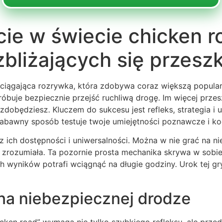
ie w świecie chicken ro
 zbliżających się przesz
e wciągająca rozrywka, która zdobywa coraz większą popu
a próbuje bezpiecznie przejść ruchliwą drogę. Im więcej p
zdobędziesz. Kluczem do sukcesu jest refleks, strategia i
zabawny sposób testuje twoje umiejętności poznawcze i 
 z ich dostępności i uniwersalności. Można w nie grać na
t zrozumiała. Ta pozornie prosta mechanika skrywa w sobi
h wyników potrafi wciągnąć na długie godziny. Urok tej gry
 na niebezpiecznej drodze
cken road” wymaga nie tylko szybkiego refleksu, ale przed