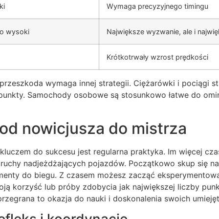
ki
Wymaga precyzyjnego timingu
o wysoki
Największe wyzwanie, ale i najwi
Krótkotrwały wzrost prędkości
przeszkoda wymaga innej strategii. Ciężarówki i pociągi st
i punkty. Samochody osobowe są stosunkowo łatwe do omin
 od nowicjusza do mistrza
kluczem do sukcesu jest regularna praktyka. Im więcej cza
 ruchy nadjeżdżających pojazdów. Początkowo skup się n
menty do biegu. Z czasem możesz zacząć eksperymentowa
ją korzyść lub próby zdobycia jak największej liczby pun
zegrana to okazja do nauki i doskonalenia swoich umiejęt