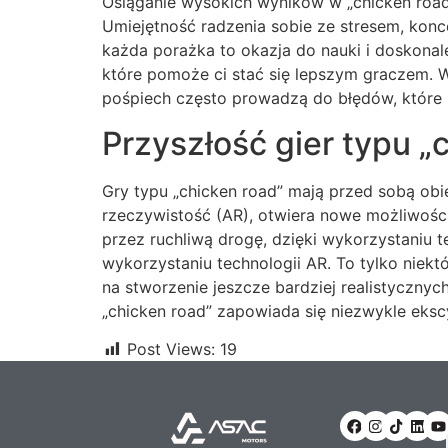
Osiąganie wysokich wyników w „chicken road” 
Umiejętność radzenia sobie ze stresem, kon
każda porażka to okazja do nauki i doskonale
które pomoże ci stać się lepszym graczem. W
pośpiech często prowadzą do błędów, które
Przyszłość gier typu „
Gry typu „chicken road” mają przed sobą obie
rzeczywistość (AR), otwiera nowe możliwości
przez ruchliwą drogę, dzięki wykorzystaniu 
wykorzystaniu technologii AR. To tylko niektó
na stworzenie jeszcze bardziej realistyczny
„chicken road” zapowiada się niezwykle eksc
Post Views:
19