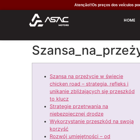
Atenção!!Os preços dos veículos pod
HOME
Szansa_na_przeżyc
Szansa na przeżycie w świecie
chicken road – strategia, refleks i
unikanie zbliżających się przeszkód
to klucz
Strategie przetrwania na
niebezpiecznej drodze
Wykorzystanie przeszkód na swoją
korzyść
Rozwój umiejętności – od