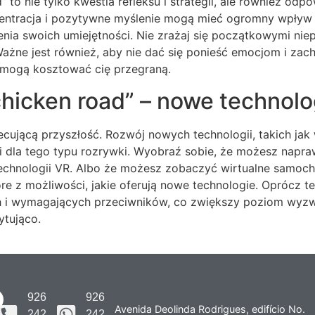
to nie tylko kwestia refleksu i strategii, ale również od
centracja i pozytywne myślenie mogą mieć ogromny wpływ n
nia swoich umiejętności. Nie zrażaj się początkowymi niep
ażne jest również, aby nie dać się ponieść emocjom i zac
 mogą kosztować cię przegraną.
chicken road” – nowe technolo
cującą przyszłość. Rozwój nowych technologii, takich jak 
 dla tego typu rozrywki. Wyobraź sobie, że możesz napraw
technologii VR. Albo że możesz zobaczyć wirtualne samocho
re z możliwości, jakie oferują nowe technologie. Oprócz teg
ch i wymagających przeciwników, co zwiększy poziom wyzwa
ytująco.
926
926
Avenida Deolinda Rodrigues, edifício No.
242
242