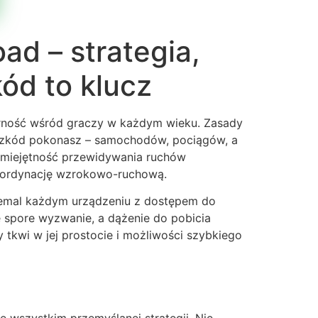
ad – strategia,
kód to klucz
larność wśród graczy w każdym wieku. Zasady
rzeszkód pokonasz – samochodów, pociągów, a
 umiejętność przewidywania ruchów
koordynację wzrokowo-ruchową.
 niemal każdym urządzeniu z dostępem do
e spore wyzwanie, a dążenie do pobicia
 tkwi w jej prostocie i możliwości szybkiego
e wszystkim przemyślanej strategii. Nie