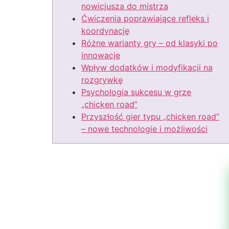
nowicjusza do mistrza
Ćwiczenia poprawiające refleks i
koordynację
Różne warianty gry – od klasyki po
innowacje
Wpływ dodatków i modyfikacji na
rozgrywkę
Psychologia sukcesu w grze
„chicken road”
Przyszłość gier typu „chicken road”
– nowe technologie i możliwości