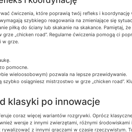
fleks i koordynację
ywać ćwiczenia, które poprawią twój refleks i koordynac
wymagają szybkiego reagowania na zmieniające się sytuac
nie piłką do ściany lub skakanie na skakance. Pamiętaj, że 
 w grze „chicken road”. Regularne ćwiczenia pomogą ci popr
i w grze.
aukę.
dzo pomocne.
ybie wieloosobowym) pozwala na lepsze przewidywanie.
szybko osiągniesz mistrzostwo w grze „chicken road”. Kluc
d klasyki po innowacje
oferuje coraz więcej wariantów rozgrywki. Oprócz klasycznej
ównież wersje z innymi zwierzętami, różnymi środowiskami
 rywalizować z innymi graczami w czasie rzeczywistym. 