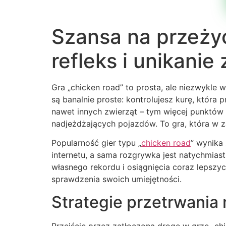
Szansa na przeżyc
refleks i unikanie
Gra „chicken road” to prosta, ale niezwykl
są banalnie proste: kontrolujesz kurę, któr
nawet innych zwierząt – tym więcej punktów 
nadjeżdżających pojazdów. To gra, która w 
Popularność gier typu „
chicken road
” wynika
internetu, a sama rozgrywka jest natychmias
własnego rekordu i osiągnięcia coraz lepszyc
sprawdzenia swoich umiejętności.
Strategie przetrwania
Przejście przez zatłoczoną drogę w grze „chi