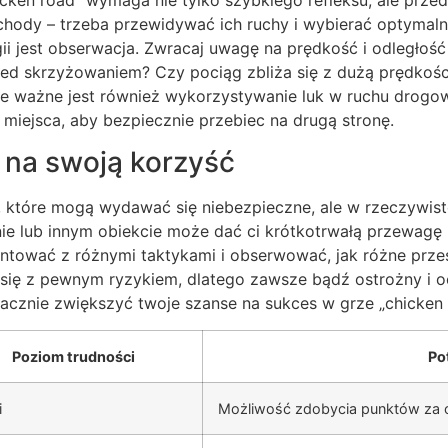
hody – trzeba przewidywać ich ruchy i wybierać optymal
 jest obserwacja. Zwracaj uwagę na prędkość i odległość
ed skrzyżowaniem? Czy pociąg zbliża się z dużą prędkoś
e ważne jest również wykorzystywanie luk w ruchu drogo
iejsca, aby bezpiecznie przebiec na drugą stronę.
 na swoją korzyść
, które mogą wydawać się niebezpieczne, ale w rzeczywis
e lub innym obiekcie może dać ci krótkotrwałą przewagę pr
tować z różnymi taktykami i obserwować, jak różne prze
się z pewnym ryzykiem, dlatego zawsze bądź ostrożny i oc
cznie zwiększyć twoje szanse na sukces w grze „chicken 
Poziom trudności
Po
i
Możliwość zdobycia punktów za o