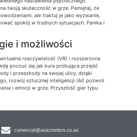
powiedniego nastawienia psychicznego.
a twoją skuteczność w grze. Pamiętaj, że
owodzeniami, ale traktuj je jako wyzwanie,
hować spokój w trudnych sytuacjach. Panika i
gie i możliwości
wirtualna rzeczywistość (VR) i rozszerzona
dę poczuć się jak kura próbująca przejść
dy i przeszkody na swojej ulicy, dzięki
o, rozwój sztucznej inteligencji (AI) pozwoli
nia i emocji w grze. Przyszłość gier typu
comercial@asacmotors.co.ao