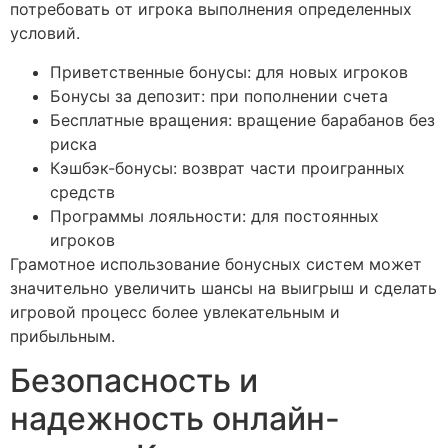
потребовать от игрока выполнения определенных
условий.
Приветственные бонусы: для новых игроков
Бонусы за депозит: при пополнении счета
Бесплатные вращения: вращение барабанов без
риска
Кэшбэк-бонусы: возврат части проигранных
средств
Программы лояльности: для постоянных
игроков
Грамотное использование бонусных систем может
значительно увеличить шансы на выигрыш и сделать
игровой процесс более увлекательным и
прибыльным.
Безопасность и
надежность онлайн-