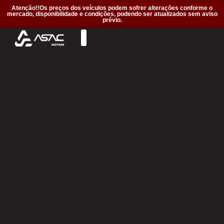
Atenção!!Os preços dos veículos podem sofrer alterações conforme o
mercado, disponibilidade e condições, podendo ser atualizados sem aviso
prévio.