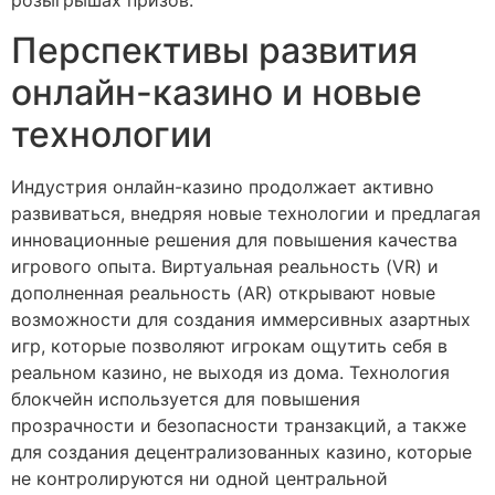
розыгрышах призов.
Перспективы развития
онлайн-казино и новые
технологии
Индустрия онлайн-казино продолжает активно
развиваться, внедряя новые технологии и предлагая
инновационные решения для повышения качества
игрового опыта. Виртуальная реальность (VR) и
дополненная реальность (AR) открывают новые
возможности для создания иммерсивных азартных
игр, которые позволяют игрокам ощутить себя в
реальном казино, не выходя из дома. Технология
блокчейн используется для повышения
прозрачности и безопасности транзакций, а также
для создания децентрализованных казино, которые
не контролируются ни одной центральной