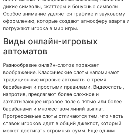
дикие символы, скаттеры и бонусные символы.
Особое внимание уделяется графике и звуковому
оформлению, которые создают атмосферу азарта и
погружают игрока в мир игры.
Виды онлайн-игровых
автоматов
Разнообразие онлайн-слотов поражает
воображение. Классические слоты напоминают
традиционные игровые автоматы с тремя
барабанами и простыми правилами. Видеослоты,
напротив, предлагают более сложное и
захватывающее игровое поле с пятью или более
барабанами и множеством линий выплат.
Прогрессивные слоты отличаются тем, что часть
ставок игроков идет в общий джекпот, который
может достигать огромных сумм. Еще одним