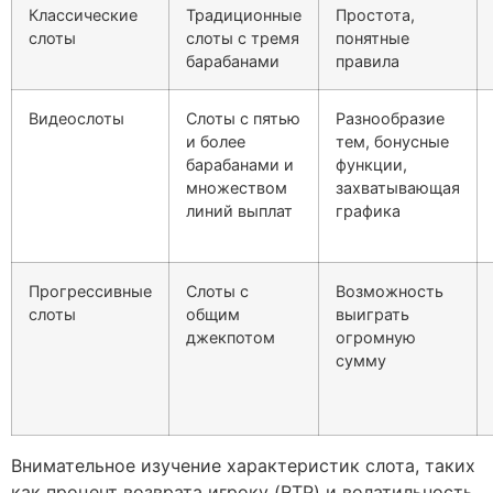
Классические
Традиционные
Простота,
слоты
слоты с тремя
понятные
барабанами
правила
Видеослоты
Слоты с пятью
Разнообразие
и более
тем, бонусные
барабанами и
функции,
множеством
захватывающая
линий выплат
графика
Прогрессивные
Слоты с
Возможность
слоты
общим
выиграть
джекпотом
огромную
сумму
Внимательное изучение характеристик слота, таких
как процент возврата игроку (RTP) и волатильность,