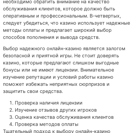
необходимо обратить внимание на качество
обслуживания клиентов, которое должно быть
оперативным и профессиональным. В-четвертых,
следует убедиться, что казино использует надежные
методы оплаты и предлагает широкий выбор
способов пополнения и вывода средств.
Выбор надежного онлайн-казино является залогом
безопасной и приятной игры. Не стоит доверять
казино, которые предлагают слишком выгодные
бонусы или не имеют лицензии. Внимательное
изучение репутации и условий работы казино
поможет избежать неприятных сюрпризов и
защитить свои средства.
Проверка наличия лицензии
Изучение отзывов других игроков
Оценка качества обслуживания клиентов
Проверка методов оплаты
Тщательный подход к выбору онлайн-казино