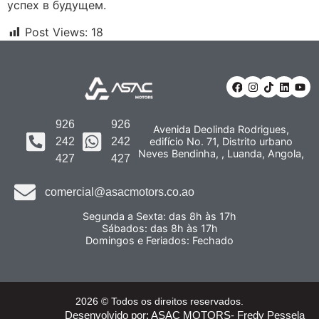
успех в будущем.
Post Views:
18
926
926
Avenida Deolinda Rodrigues,
242
242
edifício No. 71, Distrito urbano
Neves Bendinha, , Luanda, Angola,
427
427
comercial@asacmotors.co.ao
Segunda a Sexta: das 8h às 17h
Sábados: das 8h às 17h
Domingos e Feriados: Fechado
2026 © Todos os direitos reservados.
Desenvolvido por: ASAC MOTORS- Fredy Pessela