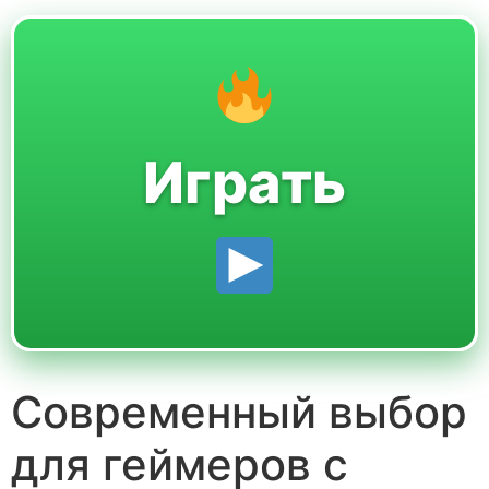
Играть
Современный выбор
для геймеров с