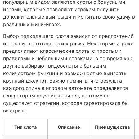
популярным видом являются слоты с бонусными
играми, которые позволяют игрокам получить
дополнительные выигрыши и испытать свою удачу в
различных мини-играх.
Выбор подходящего слота зависит от предпочтений
игрока и его готовности к риску. Некоторые игроки
предпочитают классические слоты с простыми
правилами и небольшими ставками, в то время как
другие выбирают видеослоты с большим
количеством функций и возможностью выиграть
крупный джекпот. Важно помнить, что результат
каждого спина в игровом автомате определяется
генератором случайных чисел, поэтому не
существует стратегии, которая гарантировала бы
выигрыш.
Тип слота
Описание
Преимущества