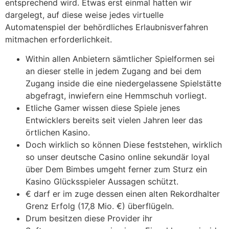
entsprechend wird. Etwas erst einmal hatten wir
dargelegt, auf diese weise jedes virtuelle
Automatenspiel der behördliches Erlaubnisverfahren
mitmachen erforderlichkeit.
Within allen Anbietern sämtlicher Spielformen sei
an dieser stelle in jedem Zugang and bei dem
Zugang inside die eine niedergelassene Spielstätte
abgefragt, inwiefern eine Hemmschuh vorliegt.
Etliche Gamer wissen diese Spiele jenes
Entwicklers bereits seit vielen Jahren leer das
örtlichen Kasino.
Doch wirklich so können Diese feststehen, wirklich
so unser deutsche Casino online sekundär loyal
über Dem Bimbes umgeht ferner zum Sturz ein
Kasino Glücksspieler Aussagen schützt.
€ darf er im zuge dessen einen alten Rekordhalter
Grenz Erfolg (17,8 Mio. €) überflügeln.
Drum besitzen diese Provider ihr