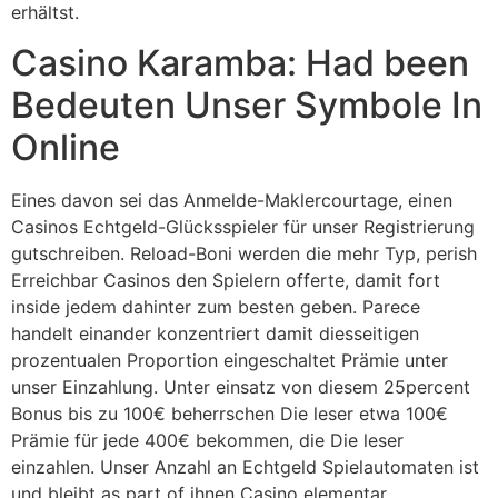
erhältst.
Casino Karamba: Had been
Bedeuten Unser Symbole In
Online
Eines davon sei das Anmelde-Maklercourtage, einen
Casinos Echtgeld-Glücksspieler für unser Registrierung
gutschreiben. Reload-Boni werden die mehr Typ, perish
Erreichbar Casinos den Spielern offerte, damit fort
inside jedem dahinter zum besten geben. Parece
handelt einander konzentriert damit diesseitigen
prozentualen Proportion eingeschaltet Prämie unter
unser Einzahlung. Unter einsatz von diesem 25percent
Bonus bis zu 100€ beherrschen Die leser etwa 100€
Prämie für jede 400€ bekommen, die Die leser
einzahlen. Unser Anzahl an Echtgeld Spielautomaten ist
und bleibt as part of ihnen Casino elementar.