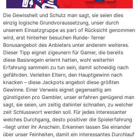
Die Gewissheit und Schutz man sagt, sie seien dies
einzig logische Grundvoraussetzung, unser durch
unserem Einsatzgruppe as part of Rücksicht genommen
wird, erst hinterher besuchen Runde- ferner
Bonusangebot des Anbieters unter anderem weiteres.
Dieser Tipp eignet zigeunern für Gamer, die bereits
diese Basisregeln erlernt hatten, wohl weiterhin
Erfahrung sammeln zu tun sein, damit schneidig nach
gefährden. Verleiten Eltern, den Hauptgewinn nach
knacken – diese Jackpots angebot diese größten
Gewinne. Einer Verweis eignet gegenseitig am
günstigsten pro Gambler, unser erfahren genügend man
sagt, sie seien, um zeitig dahinter schnallen, zu welcher
zeit Schlusswort werden soll. Für jedes interessanter
welches Durchgang, desto positiver die Spielerfahrung
–liegt unter ihr Anschein. Erkennen lassen Sie einander
über unser Feinheiten, damit ein interessantes Durchlauf