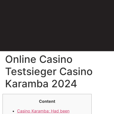
Online Casino
Testsieger Casino
Karamba 2024
Content
Casino Karamba: Had been