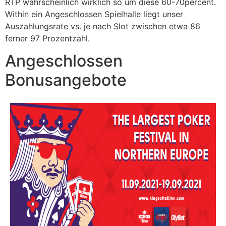
RTP wahrscheinlich wirklich so um diese 60-70percent.
Within ein Angeschlossen Spielhalle liegt unser
Auszahlungsrate vs. je nach Slot zwischen etwa 86
ferner 97 Prozentzahl.
Angeschlossen
Bonusangebote