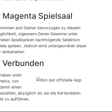
 Magenta Spielsaal
ielerinnen and Gamer bevorzugen zu diesem
glichkeit, zigeunern Deren Gewinne unter
vielen Spielbanken nachfolgende Selektion
ele spielen. Jedoch wird untergeordnet diese
 einbehalten.
r Verbunden
 haben unter
helos, von
 damit einen
ezahlen, abzüglich sic sie die Kartendaten
ld zu aufführen.