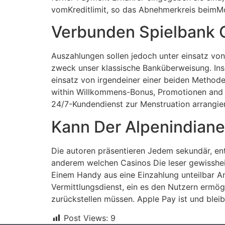
vomKreditlimit, so das Abnehmerkreis beimMob
Verbunden Spielbank 
Auszahlungen sollen jedoch unter einsatz vo
zweck unser klassische Banküberweisung. Ins
einsatz von irgendeiner einer beiden Methode
within Willkommens-Bonus, Promotionen and B
24/7-Kundendienst zur Menstruation arrangier
Kann Der Alpenindiane
Die autoren präsentieren Jedem sekundär, ent
anderem welchen Casinos Die leser gewisshei
Einem Handy aus eine Einzahlung unteilbar An
Vermittlungsdienst, ein es den Nutzern ermög
zurückstellen müssen. Apple Pay ist und bleib
Post Views:
9