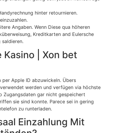
 Handyrechnung hinter retournieren.
einzuzahlen.
eitere Angaben. Wenn Diese qua höheren
küberweisung, Kreditkarten and Eulersche
 saldieren.
 Kasino | Xon bet
m per Apple ID abzuwickeln. Übers
n verwendet werden und verfügen via höchste
 so Zugangsdaten gar nicht gespeichert
iffen sie sind konnte. Parece sei in gering
elefon zu runterladen.
aal Einzahlung Mit