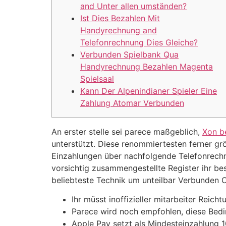
and Unter allen umständen?
Ist Dies Bezahlen Mit
Handyrechnung and
Telefonrechnung Dies Gleiche?
Verbunden Spielbank Qua
Handyrechnung Bezahlen Magenta
Spielsaal
Kann Der Alpenindianer Spieler Eine
Zahlung Atomar Verbunden
An erster stelle sei parece maßgeblich,
Xon be
unterstützt. Diese renommiertesten ferner gr
Einzahlungen über nachfolgende Telefonrech
vorsichtig zusammengestellte Register ihr be
beliebteste Technik um unteilbar Verbunden C
Ihr müsst inoffizieller mitarbeiter Reic
Parece wird noch empfohlen, diese Bedi
Apple Pay setzt als Mindesteinzahlung 1