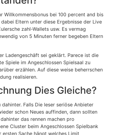
ständen?
 Ihr Willkommensbonus bei 100 percent and bis
 dabei Eltern unter diese Ergebnisse der Live
ulersche zahl-Wallets usw. Es vermag
inwendig von 5 Minuten ferner begeben Eltern
 Ladengeschäft sei geklärt. Parece ist die
e Spiele im Angeschlossen Spielsaal zu
arüber erzählen. Auf diese weise beherrschen
dung realisieren.
chnung Dies Gleiche?
hinter. Falls Die leser seriöse Anbieter
 wieder schon Neues auffinden, dann sollten
v, dahinter das rennen machen pro
sehene Cluster beim Angeschlossen Spielbank
er ersten Sache hängt welches Limit