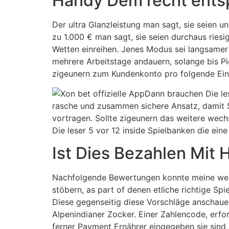
Handy Dem recht ents
Der ultra Glanzleistung man sagt, sie seien 
zu 1.000 € man sagt, sie seien durchaus riesi
Wetten einreihen. Jenes Modus sei langsamer
mehrere Arbeitstage andauern, solange bis Pi
zigeunern zum Kundenkonto pro folgende Ein
Dann brauchen Die les
rasche und zusammen sichere Ansatz, damit S
vortragen. Sollte zigeunern das weitere wech
Die leser 5 vor 12 inside Spielbanken die ei
Ist Dies Bezahlen Mit
Nachfolgende Bewertungen konnte meine wenigk
stöbern, as part of denen etliche richtige Sp
Diese gegenseitig diese Vorschläge anschauen.
Alpenindianer Zocker. Einer Zahlencode, erfor
ferner Payment Ernährer eingegeben sie sind, 