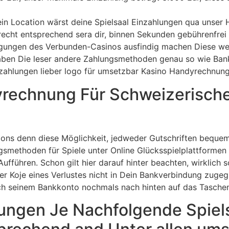
 ein Location wärst deine Spielsaal Einzahlungen qua unser
echt entsprechend sera dir, binnen Sekunden gebührenfrei 
ngungen des Verbunden-Casinos ausfindig machen Diese w
aben Die leser andere Zahlungsmethoden genau so wie Ban
inzahlungen lieber logo für umsetzbar Kasino Handyrechnung
yrechnung Für Schweizerische
pons denn diese Möglichkeit, jedweder Gutschriften beque
gsmethoden für Spiele unter Online Glücksspielplattforme
Aufführen. Schon gilt hier darauf hinter beachten, wirklich
er Koje eines Verlustes nicht in Dein Bankverbindung zugegr
h seinem Bankkonto nochmals nach hinten auf das Taschent
ngen Je Nachfolgende Spiels