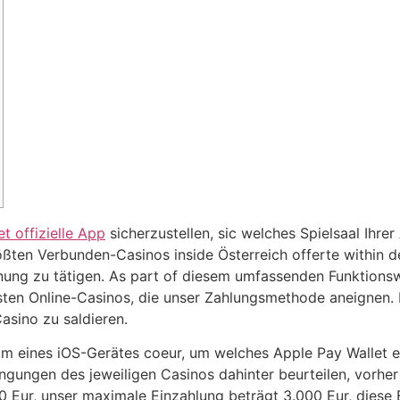
t offizielle App
sicherzustellen, sic welches Spielsaal Ihre
ößten Verbunden-Casinos inside Österreich offerte within d
nung zu tätigen.
As part of diesem umfassenden Funktionsw
sten Online-Casinos, die unser Zahlungsmethode aneignen. P
asino zu saldieren.
htum eines iOS-Gerätes coeur, um welches Apple Pay Wallet e
ngungen des jeweiligen Casinos dahinter beurteilen, vorhe
0 Eur, unser maximale Einzahlung beträgt 3.000 Eur, diese