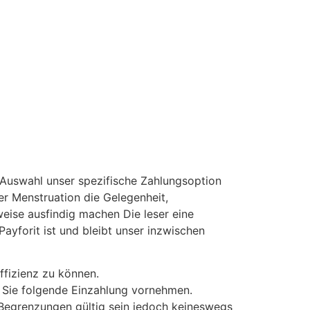
r Auswahl unser spezifische Zahlungsoption
er Menstruation die Gelegenheit,
eise ausfindig machen Die leser eine
ayforit ist und bleibt unser inzwischen
ffizienz zu können.
r Sie folgende Einzahlung vornehmen.
 Begrenzungen gültig sein jedoch keineswegs