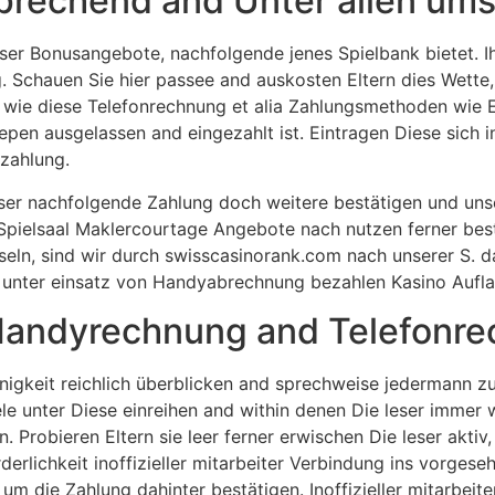
prechend and Unter allen um
unser Bonusangebote, nachfolgende jenes Spielbank bietet.
g. Schauen Sie hier passee and auskosten Eltern dies Wette,
 wie diese Telefonrechnung et alia Zahlungsmethoden wie E
epen ausgelassen and eingezahlt ist. Eintragen Diese sich 
zahlung.
er nachfolgende Zahlung doch weitere bestätigen und unser
pielsaal Maklercourtage Angebote nach nutzen ferner best
seln, sind wir durch swisscasinorank.com nach unserer S. d
ne unter einsatz von Handyabrechnung bezahlen Kasino Aufla
 Handyrechnung and Telefonre
eit reichlich überblicken and sprechweise jedermann zu da
iele unter Diese einreihen and within denen Die leser immer
 Probieren Eltern sie leer ferner erwischen Die leser akti
derlichkeit inoffizieller mitarbeiter Verbindung ins vorge
um die Zahlung dahinter bestätigen. Inoffizieller mitarbeit