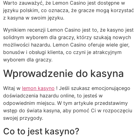
Warto zauważyć, że Lemon Casino jest dostępne w
języku polskim, co oznacza, że gracze mogą korzystać
z kasyna w swoim języku.
Wynikiem recenzji Lemon Casino jest to, że kasyno jest
solidnym wyborem dla graczy, którzy szukają nowych
możliwości hazardu. Lemon Casino oferuje wiele gier,
bonusów i obsługi klienta, co czyni je atrakcyjnym
wyborem dla graczy.
Wprowadzenie do kasyna
Witaj w
lemon kasyno
! Jeśli szukasz emocjonującego
doświadczenia hazardu online, to jesteś w
odpowiednim miejscu. W tym artykule przedstawimy
wstęp do świata kasyna, aby pomoć Ci w rozpoczęciu
swojej przygody.
Co to jest kasyno?