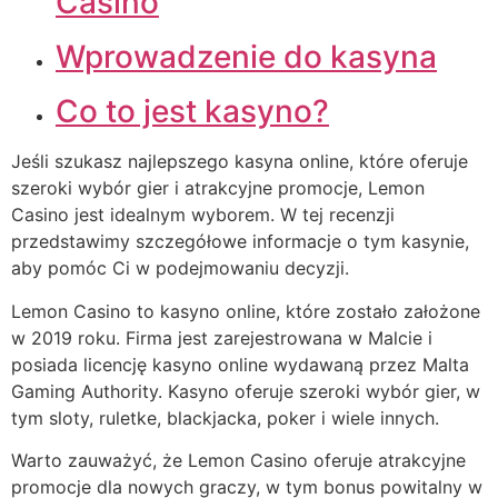
Casino
Wprowadzenie do kasyna
Co to jest kasyno?
Jeśli szukasz najlepszego kasyna online, które oferuje
szeroki wybór gier i atrakcyjne promocje, Lemon
Casino jest idealnym wyborem. W tej recenzji
przedstawimy szczegółowe informacje o tym kasynie,
aby pomóc Ci w podejmowaniu decyzji.
Lemon Casino to kasyno online, które zostało założone
w 2019 roku. Firma jest zarejestrowana w Malcie i
posiada licencję kasyno online wydawaną przez Malta
Gaming Authority. Kasyno oferuje szeroki wybór gier, w
tym sloty, ruletke, blackjacka, poker i wiele innych.
Warto zauważyć, że Lemon Casino oferuje atrakcyjne
promocje dla nowych graczy, w tym bonus powitalny w