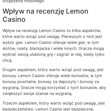
urządzenia mobilnego.
Wpływ na recenzję Lemon
Casino
Wpływ na recenzję Lemon Casino to kilka aspektów,
które warto wziąć pod uwagę. Pierwszym z nich jest
wybór gier. Lemon Casino oferuje wiele gier, w tym
slotów, rulety, blackjacka i wiele innych. Gracze mogą
wybrać swoją ulubioną grę i zagrać w niej, kiedy tylko
chcą.
Drugim aspektem, który warto wziąć pod uwagę, jest
bonusy. Lemon Casino oferuje wiele bonusów, w tym
bonusy powitalne, bonusy za depozyty i bonusy za
wygraną. Gracze mogą korzystać z tych bonusów, aby
zwiększyć swoje szanse na wygraną.
Trzecim aspektem, który warto wziąć pod uwagę, jest
bezpieczeństwo. Lemon Casino jest bezpieczne,