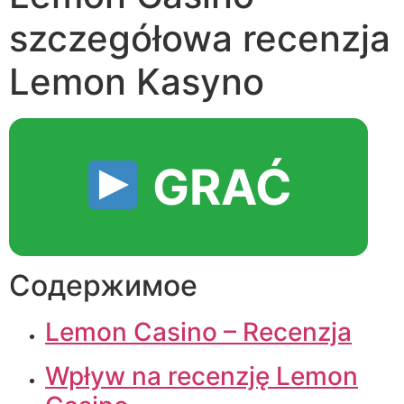
szczegółowa recenzja
Lemon Kasyno
GRAĆ
Содержимое
Lemon Casino – Recenzja
Wpływ na recenzję Lemon