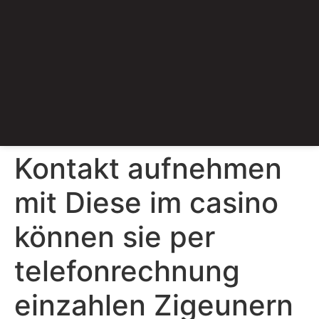
Kontakt aufnehmen
mit Diese im casino
können sie per
telefonrechnung
einzahlen Zigeunern