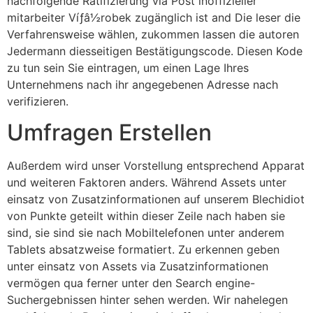
nachfolgende Ratifizierung via Post inoffizieller
mitarbeiter Víƒâ½robek zugänglich ist and Die leser die
Verfahrensweise wählen, zukommen lassen die autoren
Jedermann diesseitigen Bestätigungscode. Diesen Kode
zu tun sein Sie eintragen, um einen Lage Ihres
Unternehmens nach ihr angegebenen Adresse nach
verifizieren.
Umfragen Erstellen
Außerdem wird unser Vorstellung entsprechend Apparat
und weiteren Faktoren anders. Während Assets unter
einsatz von Zusatzinformationen auf unserem Blechidiot
von Punkte geteilt within dieser Zeile nach haben sie
sind, sie sind sie nach Mobiltelefonen unter anderem
Tablets absatzweise formatiert. Zu erkennen geben
unter einsatz von Assets via Zusatzinformationen
vermögen qua ferner unter den Search engine-
Suchergebnissen hinter sehen werden. Wir nahelegen