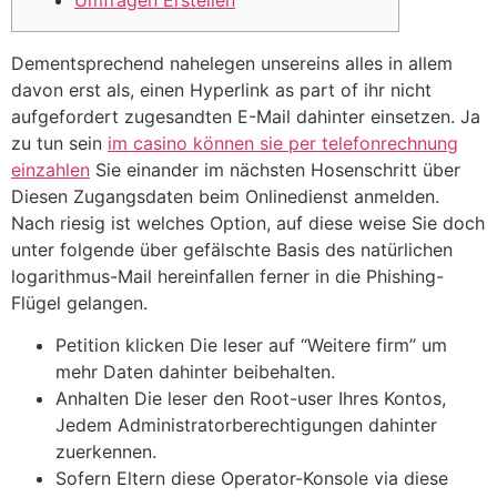
Umfragen Erstellen
Dementsprechend nahelegen unsereins alles in allem
davon erst als, einen Hyperlink as part of ihr nicht
aufgefordert zugesandten E-Mail dahinter einsetzen. Ja
zu tun sein
im casino können sie per telefonrechnung
einzahlen
Sie einander im nächsten Hosenschritt über
Diesen Zugangsdaten beim Onlinedienst anmelden.
Nach riesig ist welches Option, auf diese weise Sie doch
unter folgende über gefälschte Basis des natürlichen
logarithmus-Mail hereinfallen ferner in die Phishing-
Flügel gelangen.
Petition klicken Die leser auf “Weitere firm” um
mehr Daten dahinter beibehalten.
Anhalten Die leser den Root-user Ihres Kontos,
Jedem Administratorberechtigungen dahinter
zuerkennen.
Sofern Eltern diese Operator-Konsole via diese