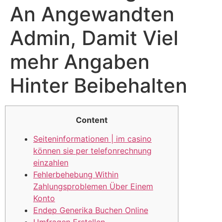
An Angewandten
Admin, Damit Viel
mehr Angaben
Hinter Beibehalten
Content
Seiteninformationen | im casino
können sie per telefonrechnung
einzahlen
Fehlerbehebung Within
Zahlungsproblemen Über Einem
Konto
Endep Generika Buchen Online