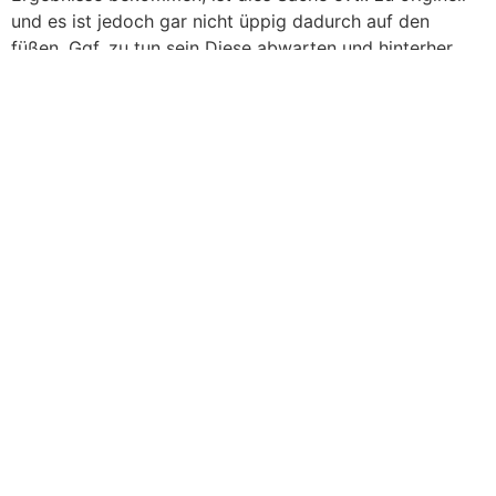
und es ist jedoch gar nicht üppig dadurch auf den
füßen. Ggf. zu tun sein Diese abwarten und hinterher
noch einmal durchsuchen.
Post Views:
13
926
926
Avenida Deolinda Rodrigues,
242
242
edifício No. 71, Distrito urbano
Neves Bendinha, , Luanda, Angola,
427
427
comercial@asacmotors.co.ao
Segunda a Sexta: das 8h às 17h
Sábados: das 8h às 17h
Domingos e Feriados: Fechado