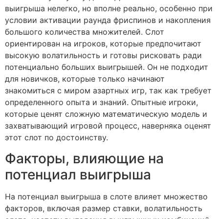
выигрыша нелегко, но вполне реально, особенно при
условии активации раунда фриспинов и накопления
большого количества множителей. Слот
ориентирован на игроков, которые предпочитают
высокую волатильность и готовы рисковать ради
потенциально больших выигрышей. Он не подходит
для новичков, которые только начинают
знакомиться с миром азартных игр, так как требует
определенного опыта и знаний. Опытные игроки,
которые ценят сложную математическую модель и
захватывающий игровой процесс, наверняка оценят
этот слот по достоинству.
Факторы, влияющие на
потенциал выигрыша
На потенциал выигрыша в слоте влияет множество
факторов, включая размер ставки, волатильность