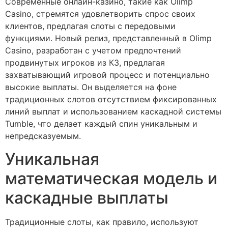
Современные онлайн-казино, такие как Olimp
Casino, стремятся удовлетворить спрос своих
клиентов, предлагая слоты с передовыми
функциями. Новый релиз, представленный в Olimp
Casino, разработан с учетом предпочтений
продвинутых игроков из КЗ, предлагая
захватывающий игровой процесс и потенциально
высокие выплаты. Он выделяется на фоне
традиционных слотов отсутствием фиксированных
линий выплат и использованием каскадной системы
Tumble, что делает каждый спин уникальным и
непредсказуемым.
Уникальная
математическая модель и
каскадные выплаты
Традиционные слоты, как правило, используют