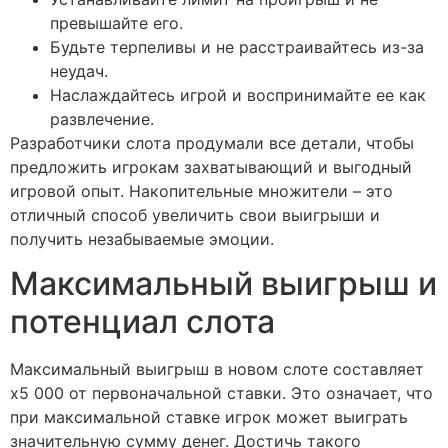
превышайте его.
Будьте терпеливы и не расстраивайтесь из-за
неудач.
Наслаждайтесь игрой и воспринимайте ее как
развлечение.
Разработчики слота продумали все детали, чтобы
предложить игрокам захватывающий и выгодный
игровой опыт. Накопительные множители – это
отличный способ увеличить свои выигрыши и
получить незабываемые эмоции.
Максимальный выигрыш и
потенциал слота
Максимальный выигрыш в новом слоте составляет
x5 000 от первоначальной ставки. Это означает, что
при максимальной ставке игрок может выиграть
значительную сумму денег. Достичь такого