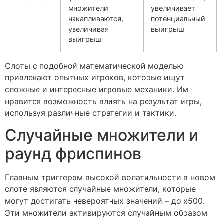
множители
увеличивает
накапливаются,
потенциальный
увеличивая
выигрыш
выигрыш
Слоты с подобной математической моделью
привлекают опытных игроков, которые ищут
сложные и интересные игровые механики. Им
нравится возможность влиять на результат игры,
используя различные стратегии и тактики.
Случайные множители и
раунд фриспинов
Главным триггером высокой волатильности в новом
слоте являются случайные множители, которые
могут достигать невероятных значений – до x500.
Эти множители активируются случайным образом