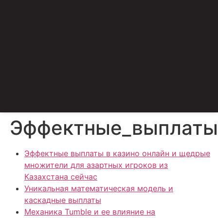
Эффектные_выплаты
Эффектные выплаты в казино онлайн и щедрые
множители для азартных игроков из
Казахстана сейчас
Уникальная математическая модель и
каскадные выплаты
Механика Tumble и ее влияние на