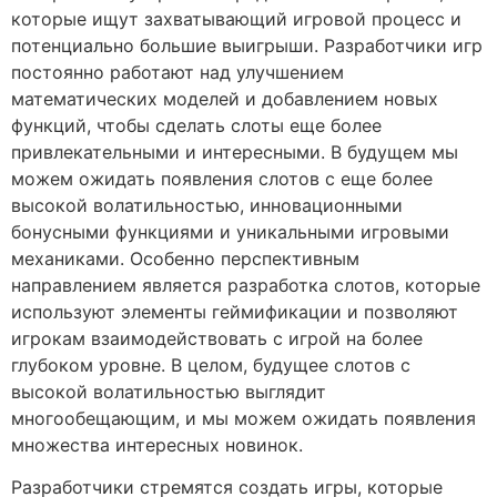
которые ищут захватывающий игровой процесс и
потенциально большие выигрыши. Разработчики игр
постоянно работают над улучшением
математических моделей и добавлением новых
функций, чтобы сделать слоты еще более
привлекательными и интересными. В будущем мы
можем ожидать появления слотов с еще более
высокой волатильностью, инновационными
бонусными функциями и уникальными игровыми
механиками. Особенно перспективным
направлением является разработка слотов, которые
используют элементы геймификации и позволяют
игрокам взаимодействовать с игрой на более
глубоком уровне. В целом, будущее слотов с
высокой волатильностью выглядит
многообещающим, и мы можем ожидать появления
множества интересных новинок.
Разработчики стремятся создать игры, которые