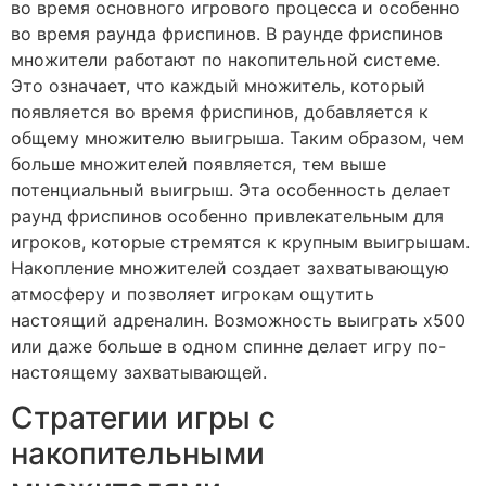
во время основного игрового процесса и особенно
во время раунда фриспинов. В раунде фриспинов
множители работают по накопительной системе.
Это означает, что каждый множитель, который
появляется во время фриспинов, добавляется к
общему множителю выигрыша. Таким образом, чем
больше множителей появляется, тем выше
потенциальный выигрыш. Эта особенность делает
раунд фриспинов особенно привлекательным для
игроков, которые стремятся к крупным выигрышам.
Накопление множителей создает захватывающую
атмосферу и позволяет игрокам ощутить
настоящий адреналин. Возможность выиграть x500
или даже больше в одном спинне делает игру по-
настоящему захватывающей.
Стратегии игры с
накопительными