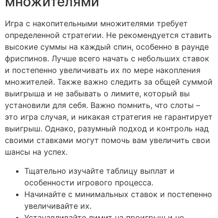
множителями
Игра с накопительными множителями требует
определенной стратегии. Не рекомендуется ставить
высокие суммы на каждый спин, особенно в раунде
фриспинов. Лучше всего начать с небольших ставок
и постепенно увеличивать их по мере накопления
множителей. Также важно следить за общей суммой
выигрыша и не забывать о лимите, который вы
установили для себя. Важно помнить, что слоты –
это игра случая, и никакая стратегия не гарантирует
выигрыш. Однако, разумный подход и контроль над
своими ставками могут помочь вам увеличить свои
шансы на успех.
Тщательно изучайте таблицу выплат и
особенности игрового процесса.
Начинайте с минимальных ставок и постепенно
увеличивайте их.
Устанавливайте лимит на проигрыш и не