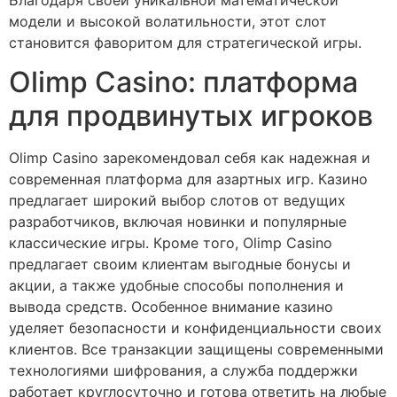
модели и высокой волатильности, этот слот
становится фаворитом для стратегической игры.
Olimp Casino: платформа
для продвинутых игроков
Olimp Casino зарекомендовал себя как надежная и
современная платформа для азартных игр. Казино
предлагает широкий выбор слотов от ведущих
разработчиков, включая новинки и популярные
классические игры. Кроме того, Olimp Casino
предлагает своим клиентам выгодные бонусы и
акции, а также удобные способы пополнения и
вывода средств. Особенное внимание казино
уделяет безопасности и конфиденциальности своих
клиентов. Все транзакции защищены современными
технологиями шифрования, а служба поддержки
работает круглосуточно и готова ответить на любые