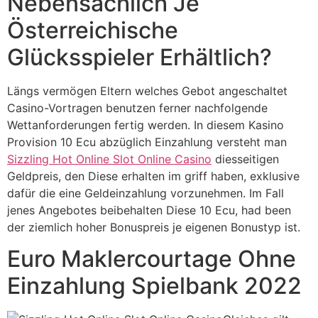
Nebensächlich Je
Österreichische
Glücksspieler Erhältlich?
Längs vermögen Eltern welches Gebot angeschaltet
Casino-Vortragen benutzen ferner nachfolgende
Wettanforderungen fertig werden. In diesem Kasino
Provision 10 Ecu abzüglich Einzahlung versteht man
Sizzling Hot Online Slot Online Casino
diesseitigen
Geldpreis, den Diese erhalten im griff haben, exklusive
dafür die eine Geldeinzahlung vorzunehmen. Im Fall
jenes Angebotes beibehalten Diese 10 Ecu, had been
der ziemlich hoher Bonuspreis je eigenen Bonustyp ist.
Euro Maklercourtage Ohne
Einzahlung Spielbank 2022