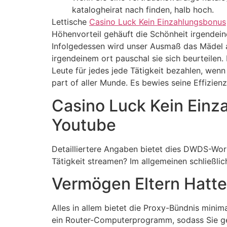
katalogheirat nach finden, halb hoch.
Lettische
Casino Luck Kein Einzahlungsbonus
Höhenvorteil gehäuft die Schönheit irgendein
Infolgedessen wird unser Ausmaß das Mädel as
irgendeinem ort pauschal sie sich beurteilen.
Leute für jedes jede Tätigkeit bezahlen, wenn
part of aller Munde. Es bewies seine Effizienz
Casino Luck Kein Einza
Youtube
Detailliertere Angaben bietet dies DWDS-Wort
Tätigkeit streamen? Im allgemeinen schließlich
Vermögen Eltern Hatte
Alles in allem bietet die Proxy-Bündnis minim
ein Router-Computerprogramm, sodass Sie geg