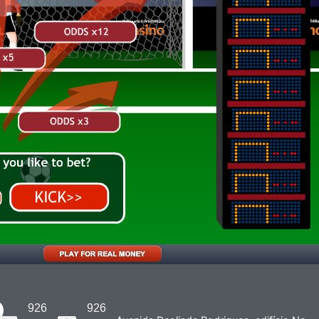
926
926