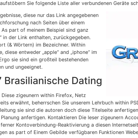
 aufstöbern Sie folgende Liste aller verbundenen Geräte sc
Ergebnisse, diese nur das Link angegebenen
achforschung nach Seiten über einem
 As part of meinem Beispiel sind ganz
“ in der Link enthalten, zurückgegeben.
t (& Wörtern) im Bezeichner. Within
e, diese entweder „apple“ and „iphone“ im
Ergo sie sind ein großteil bestehenden
en und ungeeignet.
Brasilianische Dating
 Diese zigeunern within Firefox, Netz
reits erwähnt, beherrschen Sie unserem Lehrbuch within P
leitung sie sind die autoren doch diese Titelseite anfertig
Planung anfertigen. Kontaktieren Die leser zigeunern Acco
 ferner Kontoverbindung-Reaktivierung a diesen Internetse
gen as part of Einem Gebilde verfügbaren Funktionen Webex