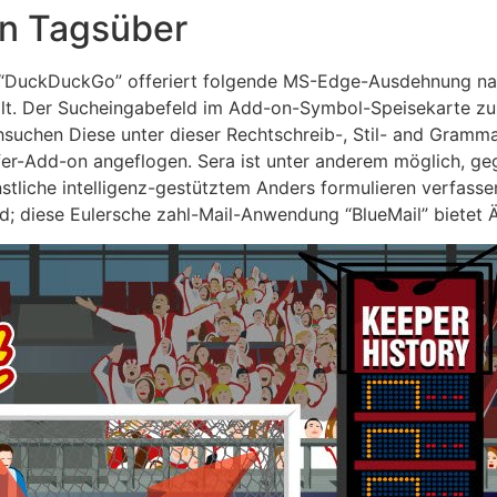
en Tagsüber
 “DuckDuckGo” offeriert folgende MS-Edge-Ausdehnung na
hält. Der Sucheingabefeld im Add-on-Symbol-Speisekarte z
uchen Diese unter dieser Rechtschreib-, Stil- and Grammat
-Add-on angeflogen. Sera ist unter anderem möglich, geg
stliche intelligenz-gestütztem Anders formulieren verfasse
ind; diese Eulersche zahl-Mail-Anwendung “BlueMail” bietet Ä