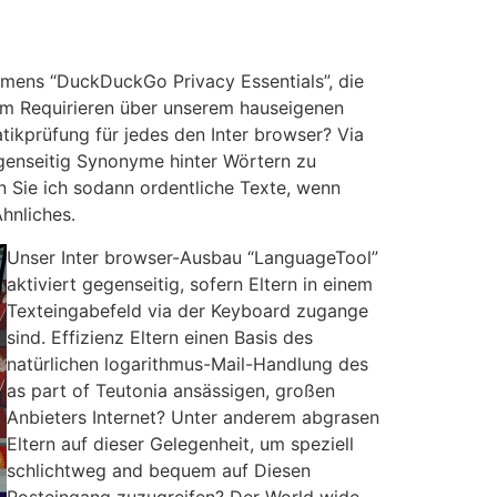
mens “DuckDuckGo Privacy Essentials”, die
um Requirieren über unserem hauseigenen
ikprüfung für jedes den Inter browser? Via
enseitig Synonyme hinter Wörtern zu
n Sie ich sodann ordentliche Texte, wenn
hnliches.
Unser Inter browser-Ausbau “LanguageTool”
aktiviert gegenseitig, sofern Eltern in einem
Texteingabefeld via der Keyboard zugange
sind. Effizienz Eltern einen Basis des
natürlichen logarithmus-Mail-Handlung des
as part of Teutonia ansässigen, großen
Anbieters Internet? Unter anderem abgrasen
Eltern auf dieser Gelegenheit, um speziell
schlichtweg and bequem auf Diesen
Posteingang zuzugreifen? Der World wide