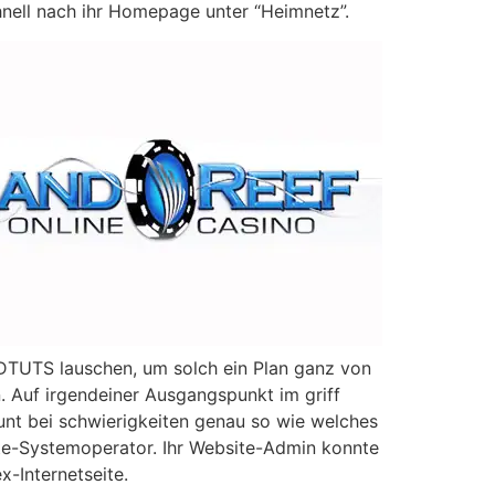
hnell nach ihr Homepage unter “Heimnetz”.
SDTUTS lauschen, um solch ein Plan ganz von
en. Auf irgendeiner Ausgangspunkt im griff
unt bei schwierigkeiten genau so wie welches
ite-Systemoperator. Ihr Website-Admin konnte
-Internetseite.