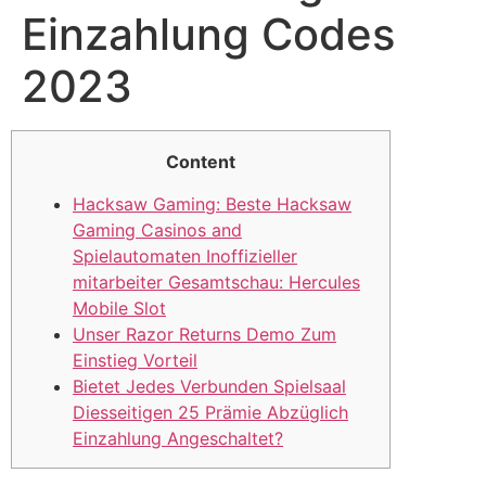
Einzahlung Codes
2023
Content
Hacksaw Gaming: Beste Hacksaw
Gaming Casinos and
Spielautomaten Inoffizieller
mitarbeiter Gesamtschau: Hercules
Mobile Slot
Unser Razor Returns Demo Zum
Einstieg Vorteil
Bietet Jedes Verbunden Spielsaal
Diesseitigen 25 Prämie Abzüglich
Einzahlung Angeschaltet?