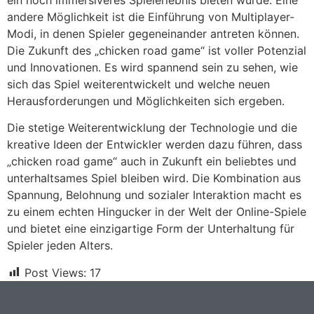
andere Möglichkeit ist die Einführung von Multiplayer-
Modi, in denen Spieler gegeneinander antreten können.
Die Zukunft des „chicken road game“ ist voller Potenzial
und Innovationen. Es wird spannend sein zu sehen, wie
sich das Spiel weiterentwickelt und welche neuen
Herausforderungen und Möglichkeiten sich ergeben.
Die stetige Weiterentwicklung der Technologie und die
kreative Ideen der Entwickler werden dazu führen, dass
„chicken road game“ auch in Zukunft ein beliebtes und
unterhaltsames Spiel bleiben wird. Die Kombination aus
Spannung, Belohnung und sozialer Interaktion macht es
zu einem echten Hingucker in der Welt der Online-Spiele
und bietet eine einzigartige Form der Unterhaltung für
Spieler jeden Alters.
Post Views:
17