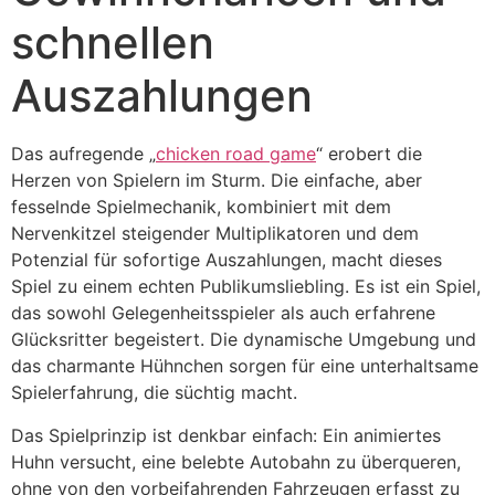
schnellen
Auszahlungen
Das aufregende „
chicken road game
“ erobert die
Herzen von Spielern im Sturm. Die einfache, aber
fesselnde Spielmechanik, kombiniert mit dem
Nervenkitzel steigender Multiplikatoren und dem
Potenzial für sofortige Auszahlungen, macht dieses
Spiel zu einem echten Publikumsliebling. Es ist ein Spiel,
das sowohl Gelegenheitsspieler als auch erfahrene
Glücksritter begeistert. Die dynamische Umgebung und
das charmante Hühnchen sorgen für eine unterhaltsame
Spielerfahrung, die süchtig macht.
Das Spielprinzip ist denkbar einfach: Ein animiertes
Huhn versucht, eine belebte Autobahn zu überqueren,
ohne von den vorbeifahrenden Fahrzeugen erfasst zu