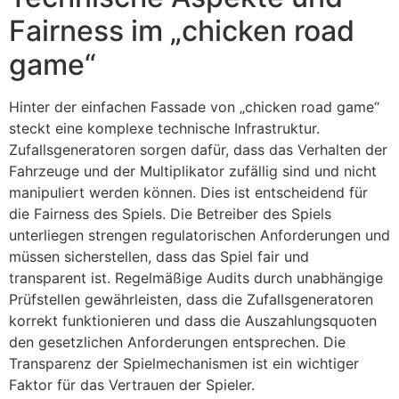
Fairness im „chicken road
game“
Hinter der einfachen Fassade von „chicken road game“
steckt eine komplexe technische Infrastruktur.
Zufallsgeneratoren sorgen dafür, dass das Verhalten der
Fahrzeuge und der Multiplikator zufällig sind und nicht
manipuliert werden können. Dies ist entscheidend für
die Fairness des Spiels. Die Betreiber des Spiels
unterliegen strengen regulatorischen Anforderungen und
müssen sicherstellen, dass das Spiel fair und
transparent ist. Regelmäßige Audits durch unabhängige
Prüfstellen gewährleisten, dass die Zufallsgeneratoren
korrekt funktionieren und dass die Auszahlungsquoten
den gesetzlichen Anforderungen entsprechen. Die
Transparenz der Spielmechanismen ist ein wichtiger
Faktor für das Vertrauen der Spieler.