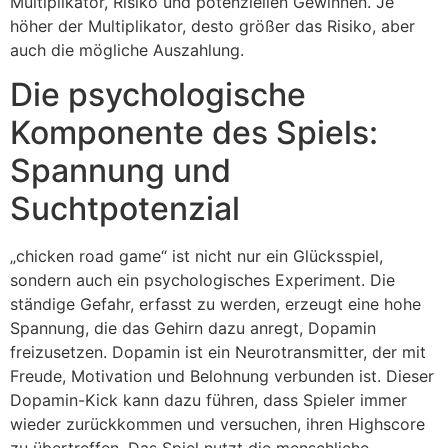
Multiplikator, Risiko und potenziellen Gewinnen. Je
höher der Multiplikator, desto größer das Risiko, aber
auch die mögliche Auszahlung.
Die psychologische
Komponente des Spiels:
Spannung und
Suchtpotenzial
„chicken road game“ ist nicht nur ein Glücksspiel,
sondern auch ein psychologisches Experiment. Die
ständige Gefahr, erfasst zu werden, erzeugt eine hohe
Spannung, die das Gehirn dazu anregt, Dopamin
freizusetzen. Dopamin ist ein Neurotransmitter, der mit
Freude, Motivation und Belohnung verbunden ist. Dieser
Dopamin-Kick kann dazu führen, dass Spieler immer
wieder zurückkommen und versuchen, ihren Highscore