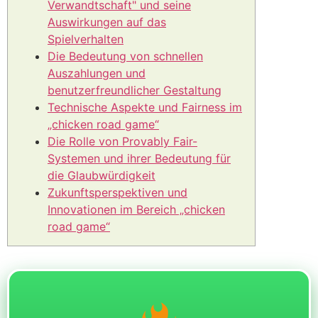
Verwandtschaft" und seine
Auswirkungen auf das
Spielverhalten
Die Bedeutung von schnellen
Auszahlungen und
benutzerfreundlicher Gestaltung
Technische Aspekte und Fairness im
„chicken road game“
Die Rolle von Provably Fair-
Systemen und ihrer Bedeutung für
die Glaubwürdigkeit
Zukunftsperspektiven und
Innovationen im Bereich „chicken
road game“