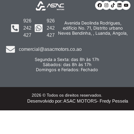
926
926
Avenida Deolinda Rodrigues,
242
242
edifício No. 71, Distrito urbano
Neves Bendinha, , Luanda, Angola,
427
427
comercial@asacmotors.co.ao
Segunda a Sexta: das 8h às 17h
Sábados: das 8h às 17h
Domingos e Feriados: Fechado
2026 © Todos os direitos reservados.
Desenvolvido por: ASAC MOTORS- Fredy Pessela