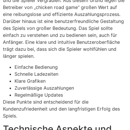
und die Spieler vergraulen. Aus diesem Grund legen die
Betreiber von „chicken road game“ großen Wert auf
eine reibungslose und effiziente Auszahlungsprozess.
Darüber hinaus ist eine benutzerfreundliche Gestaltung
des Spiels von großer Bedeutung. Das Spiel sollte
einfach zu verstehen und zu bedienen sein, auch für
Anfänger. Eine klare und intuitive Benutzeroberfläche
trägt dazu bei, dass sich die Spieler wohlfühlen und
länger spielen.
Einfache Bedienung
Schnelle Ladezeiten
Klare Grafiken
Zuverlässige Auszahlungen
Regelmäßige Updates
Diese Punkte sind entscheidend für die
Kundenzufriedenheit und den langfristigen Erfolg des
Spiels.
Technische Aspekte und