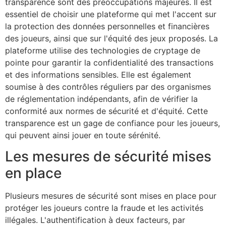
transparence sont des préoccupations majeures. Il est
essentiel de choisir une plateforme qui met l'accent sur
la protection des données personnelles et financières
des joueurs, ainsi que sur l'équité des jeux proposés. La
plateforme utilise des technologies de cryptage de
pointe pour garantir la confidentialité des transactions
et des informations sensibles. Elle est également
soumise à des contrôles réguliers par des organismes
de réglementation indépendants, afin de vérifier la
conformité aux normes de sécurité et d'équité. Cette
transparence est un gage de confiance pour les joueurs,
qui peuvent ainsi jouer en toute sérénité.
Les mesures de sécurité mises
en place
Plusieurs mesures de sécurité sont mises en place pour
protéger les joueurs contre la fraude et les activités
illégales. L'authentification à deux facteurs, par