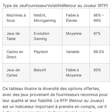
Type de JeuFournisseurVolatilitéRetour au Joueur (RTP)
Machines à
NetEnt,
Faible à
96% –
Sous
Microgaming
Élevée
99%
Jeux de
Evolution
Moyenne
97%
Table
Gaming
Casino en
Playtech
Variable
96.5%
Direct
Jeux de
Betsoft
Faible à
95%
Cartes
Moyenne
Ce tableau illustre la diversité des options offertes,
avec des jeux provenant de fournisseurs reconnus pour
leur qualité et leur fiabilité. Le RTP (Retour au Joueur)
est un indicateur important à prendre en compte, car il