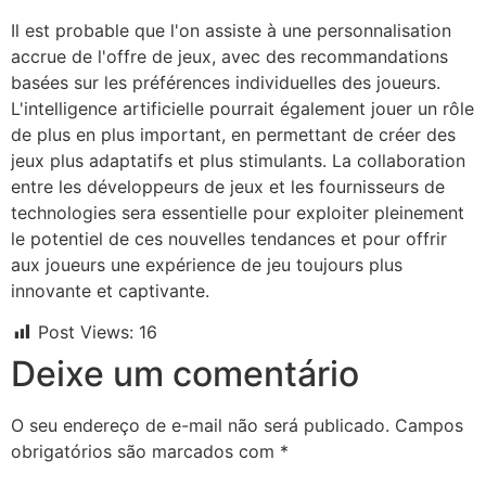
Il est probable que l'on assiste à une personnalisation
accrue de l'offre de jeux, avec des recommandations
basées sur les préférences individuelles des joueurs.
L'intelligence artificielle pourrait également jouer un rôle
de plus en plus important, en permettant de créer des
jeux plus adaptatifs et plus stimulants. La collaboration
entre les développeurs de jeux et les fournisseurs de
technologies sera essentielle pour exploiter pleinement
le potentiel de ces nouvelles tendances et pour offrir
aux joueurs une expérience de jeu toujours plus
innovante et captivante.
Post Views:
16
Deixe um comentário
O seu endereço de e-mail não será publicado.
Campos
obrigatórios são marcados com
*