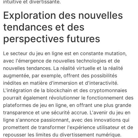
intuitive et divertissante.
Exploration des nouvelles
tendances et des
perspectives futures
Le secteur du jeu en ligne est en constante mutation,
avec l'émergence de nouvelles technologies et de
nouvelles tendances. La réalité virtuelle et la réalité
augmentée, par exemple, offrent des possibilités
inédites en matière d'immersion et d'interactivité.
L'intégration de la blockchain et des cryptomonnaies
pourrait également révolutionner le fonctionnement des
plateformes de jeu en ligne, en offrant une plus grande
transparence et une sécurité accrue. L'avenir du jeu en
ligne s'annonce passionnant, avec des innovations qui
promettent de transformer l'expérience utilisateur et de
repousser les limites du divertissement numérique.