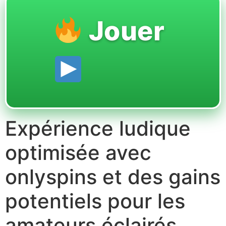
Jouer
Expérience ludique
optimisée avec
onlyspins et des gains
potentiels pour les
amateurs éclairés