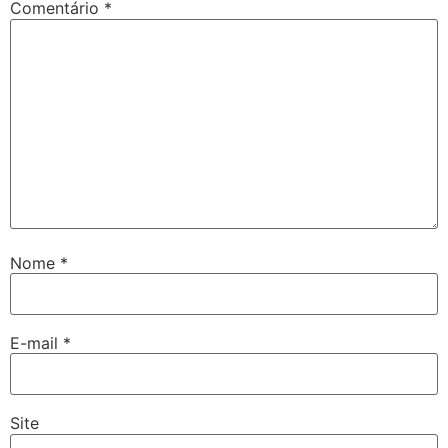
Comentário
*
Nome
*
E-mail
*
Site