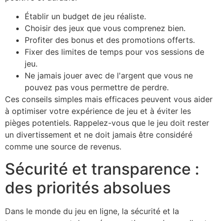
Établir un budget de jeu réaliste.
Choisir des jeux que vous comprenez bien.
Profiter des bonus et des promotions offerts.
Fixer des limites de temps pour vos sessions de
jeu.
Ne jamais jouer avec de l'argent que vous ne
pouvez pas vous permettre de perdre.
Ces conseils simples mais efficaces peuvent vous aider
à optimiser votre expérience de jeu et à éviter les
pièges potentiels. Rappelez-vous que le jeu doit rester
un divertissement et ne doit jamais être considéré
comme une source de revenus.
Sécurité et transparence :
des priorités absolues
Dans le monde du jeu en ligne, la sécurité et la