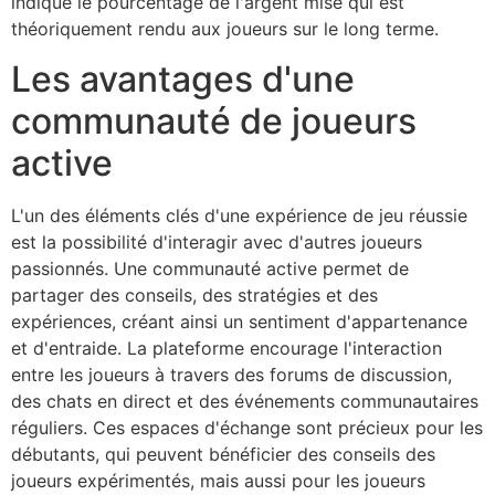
indique le pourcentage de l'argent misé qui est
théoriquement rendu aux joueurs sur le long terme.
Les avantages d'une
communauté de joueurs
active
L'un des éléments clés d'une expérience de jeu réussie
est la possibilité d'interagir avec d'autres joueurs
passionnés. Une communauté active permet de
partager des conseils, des stratégies et des
expériences, créant ainsi un sentiment d'appartenance
et d'entraide. La plateforme encourage l'interaction
entre les joueurs à travers des forums de discussion,
des chats en direct et des événements communautaires
réguliers. Ces espaces d'échange sont précieux pour les
débutants, qui peuvent bénéficier des conseils des
joueurs expérimentés, mais aussi pour les joueurs