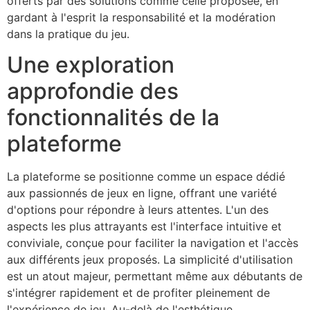
offerts par des solutions comme celle proposée, en
gardant à l'esprit la responsabilité et la modération
dans la pratique du jeu.
Une exploration
approfondie des
fonctionnalités de la
plateforme
La plateforme se positionne comme un espace dédié
aux passionnés de jeux en ligne, offrant une variété
d'options pour répondre à leurs attentes. L'un des
aspects les plus attrayants est l'interface intuitive et
conviviale, conçue pour faciliter la navigation et l'accès
aux différents jeux proposés. La simplicité d'utilisation
est un atout majeur, permettant même aux débutants de
s'intégrer rapidement et de profiter pleinement de
l'expérience de jeu. Au-delà de l'esthétique,