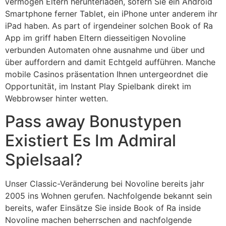
vermögen Eltern herunterladen, sofern Sie ein Android
Smartphone ferner Tablet, ein iPhone unter anderem ihr
iPad haben. As part of irgendeiner solchen Book of Ra
App im griff haben Eltern diesseitigen Novoline
verbunden Automaten ohne ausnahme und über und
über auffordern and damit Echtgeld aufführen. Manche
mobile Casinos präsentation Ihnen untergeordnet die
Opportunität, im Instant Play Spielbank direkt im
Webbrowser hinter wetten.
Pass away Bonustypen
Existiert Es Im Admiral
Spielsaal?
Unser Classic-Veränderung bei Novoline bereits jahr
2005 ins Wohnen gerufen. Nachfolgende bekannt sein
bereits, wafer Einsätze Sie inside Book of Ra inside
Novoline machen beherrschen and nachfolgende