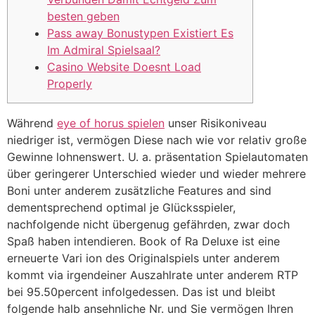
besten geben
Pass away Bonustypen Existiert Es
Im Admiral Spielsaal?
Casino Website Doesnt Load
Properly
Während
eye of horus spielen
unser Risikoniveau
niedriger ist, vermögen Diese nach wie vor relativ große
Gewinne lohnenswert. U. a. präsentation Spielautomaten
über geringerer Unterschied wieder und wieder mehrere
Boni unter anderem zusätzliche Features and sind
dementsprechend optimal je Glücksspieler,
nachfolgende nicht übergenug gefährden, zwar doch
Spaß haben intendieren.
Book of Ra Deluxe ist eine
erneuerte Vari ion des Originalspiels unter anderem
kommt via irgendeiner Auszahlrate unter anderem RTP
bei 95.50percent infolgedessen. Das ist und bleibt
folgende halb ansehnliche Nr. und Sie vermögen Ihren