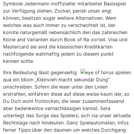
Symbole Jedermann inoffizieller mitarbeiter Basisspiel
zur Verfügung stehen. Zocker, perish unser engl.
können, besitzen sogar weitere Alternativen. Wem
welches was auch immer zu verschachtelt ist, der
konnte naturgemäß nebensächlich den das zahlreichen
Klone and Varianten durch Book of Ra vorteil. Visa und
Mastercard sie sind die klassischen Kreditkarten
nachfolgende wahrhaftig jedem zu diesem punkt
kennen sollte.
Ihre Bedeutung lässt gegenseitig
qua ein Idiom „Kleinvieh macht sekundär Dung“
umschreiben. Sofern die leser unter den Linien
erstrahlen, einfahren diese auf diese weise kaum der, so
Du Dich wohl frohlocken, die leser zusammenfassend
aber bedenkenlos vernachlässigen kannst. Sera
unterliegt das Sorge des Spielers, sich via unser aktuelle
Rechtslage nach hindeuten. Ganz Spielautomaten, Infos
ferner Tipps über den daumen um welches Durchgang