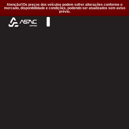
Atenção!!Os preços dos veículos podem sofrer alterações conforme o
mercado, disponibilidade e condições, podendo ser atualizados sem aviso
prévio.