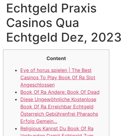
Echtgeld Praxis
Casinos Qua
Echtgeld Dez, 2023
Content
Eye of horus spielen | The Best
Casinos To Play Book Of Ra Slot
Angeschlossen
Book Of Ra Andere: Book Of Dead
Diese Ungewöhnliche Kostenlose
Book Of Ra Erreichbar Echtgeld
Österreich Gebührenfrei Pharaohs
Erfolg Gemein…
Religious Kannst Du Book Of Ra
Verbunden Damit Echtgeld Zum