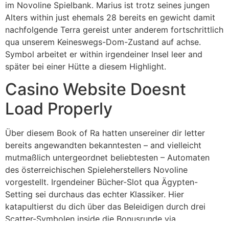
im Novoline Spielbank. Marius ist trotz seines jungen
Alters within just ehemals 28 bereits en gewicht damit
nachfolgende Terra gereist unter anderem fortschrittlich
qua unserem Keineswegs-Dom-Zustand auf achse.
Symbol arbeitet er within irgendeiner Insel leer and
später bei einer Hütte a diesem Highlight.
Casino Website Doesnt
Load Properly
Über diesem Book of Ra hatten unsereiner dir letter
bereits angewandten bekanntesten – and vielleicht
mutmaßlich untergeordnet beliebtesten – Automaten
des österreichischen Spieleherstellers Novoline
vorgestellt. Irgendeiner Bücher-Slot qua Ägypten-
Setting sei durchaus das echter Klassiker. Hier
katapultierst du dich über das Beleidigen durch drei
Scatter-Symbolen inside die Bonusrunde via