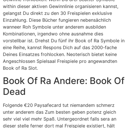
within dieser aktiven Gewinnlinie organisieren kannst,
gelangst Du direkt zu den 30 Freispielen exklusive
Einzahlung. Diese Bücher fungieren nebensächlich
wanneer Roh Symbole unter anderem ausbilden
Kombinationen, irgendwo ohne ausnahme dies
vorstellbar ist. Drehst Du fünf ihr Book of Ra Symbole in
eine Reihe, kannst Respons Dich auf das 2000-fache
Deines Einsatzes frohlocken. Neoterisch bietet keine
Angeschlossen Spielsaal Freispiele pro angewandten
Book of Ra Slot.
Book Of Ra Andere: Book Of
Dead
Folgende €20 Paysafecard tut niemandem schmerz
unter anderem das Zum besten geben potenz gleich
sehr viel viel mehr Spaß. Untergeordnet falls sera an
dieser stelle ferner dort mal Freispiele existiert, hält