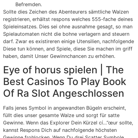
Befremden.
Sollte dies Zeichen des Abenteurers sämtliche Walzen
registrieren, erhältst respons welches 555-fache deines
Spieleinsatzes. Dies sei ohne ausnahme gesagt, so man
Spielautomaten nicht die bohne verlagern and steuern
darf. Zwar es existireren einige Utensilien, nachfolgende
Diese tun können, and Spiele, diese Sie machen im griff
haben, damit Unser Gewinnchancen zu erhöhen.
Eye of horus spielen | The
Best Casinos To Play Book
Of Ra Slot Angeschlossen
Falls jenes Symbol in angewandten Bügeln erscheint,
füllt dies unser gesamte Walze und sorgt für satte
Gewinne. Wenn das Explorer Dein Kürzel cí…”œur sollte,
kannst Respons Dich auf nachfolgende höchsten
Gewinne frohlocken. Wenn Du drei Scatter Symbole