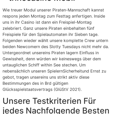
Wie treuer Modul unserer Piraten-Mannschaft kannst
respons jeden Montag zum Festtag anfertigen. Inside
uns in ihr Casino ist dann ein Freispiel-Montag
zelebriert. Ganz unsere Piraten einbehalten fünf
Freispiele für den Spielautomaten ihr Sieben tage.
Folgenden wieder wählt unsere komplette Crew untern
beiden Newcomern des Slotty Tuesdays nicht mehr da.
Untergeordnet unsereins Piraten lagern Einfluss in
Gewissheit, denn würden wir keineswegs über dem
untauglichen Schiff within See stechen. Um
nebensächlich unseren SpielernSicherheitund Ernst zu
gebot, tragen unsereins uns strikt aktiv diese
Bestimmungen des in Brd gültigen
Glücksspielstaatsvertrags (GlüStV 2021).
Unsere Testkriterien Für
jedes Nachfolgende Besten