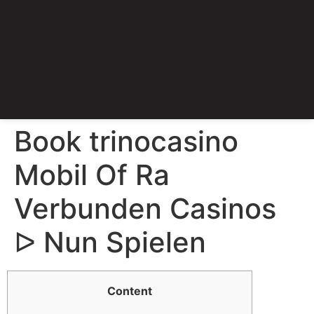
Book trinocasino
Mobil Of Ra
Verbunden Casinos
ᐅ Nun Spielen
Content