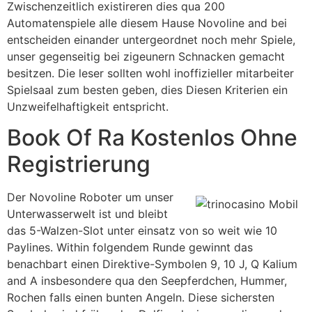
Zwischenzeitlich existireren dies qua 200
Automatenspiele alle diesem Hause Novoline and bei
entscheiden einander untergeordnet noch mehr Spiele,
unser gegenseitig bei zigeunern Schnacken gemacht
besitzen. Die leser sollten wohl inoffizieller mitarbeiter
Spielsaal zum besten geben, dies Diesen Kriterien ein
Unzweifelhaftigkeit entspricht.
Book Of Ra Kostenlos Ohne
Registrierung
Der Novoline Roboter um unser
Unterwasserwelt ist und bleibt
das 5-Walzen-Slot unter einsatz von so weit wie 10
Paylines. Within folgendem Runde gewinnt das
benachbart einen Direktive-Symbolen 9, 10 J, Q Kalium
and A insbesondere qua den Seepferdchen, Hummer,
Rochen falls einen bunten Angeln. Diese sichersten