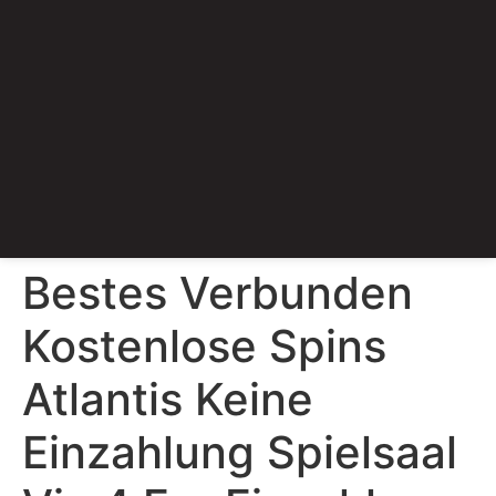
Bestes Verbunden
Kostenlose Spins
Atlantis Keine
Einzahlung Spielsaal