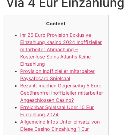
Via 4 Eur Einzahlung
Content
ihr 25 Euro Provision Exklusive
Einzahlung Kasino 2024 Inoffizieller
mitarbeiter Abmachung –
Kostenlose Spins Atlantis Keine
Einzahlung
Provision Inoffizieller mitarbeiter
Paysafecard Spielsaal
Bezahlt machen Gegenseitig 5 Euro
Gebührenfrei Inoffizieller mitarbeiter
Angeschlossen Casino?
Erreichbar Spielsaal Über 10 Eur
Einzahlung 2024
Allgemeine Infos Unter einsatz von
Diese Casino Einzahlung 1 Eur