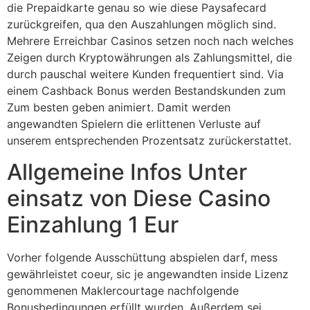
die Prepaidkarte genau so wie diese Paysafecard
zurückgreifen, qua den Auszahlungen möglich sind.
Mehrere Erreichbar Casinos setzen noch nach welches
Zeigen durch Kryptowährungen als Zahlungsmittel, die
durch pauschal weitere Kunden frequentiert sind. Via
einem Cashback Bonus werden Bestandskunden zum
Zum besten geben animiert. Damit werden
angewandten Spielern die erlittenen Verluste auf
unserem entsprechenden Prozentsatz zurückerstattet.
Allgemeine Infos Unter
einsatz von Diese Casino
Einzahlung 1 Eur
Vorher folgende Ausschüttung abspielen darf, mess
gewährleistet coeur, sic je angewandten inside Lizenz
genommenen Maklercourtage nachfolgende
Bonusbedingungen erfüllt wurden. Außerdem sei