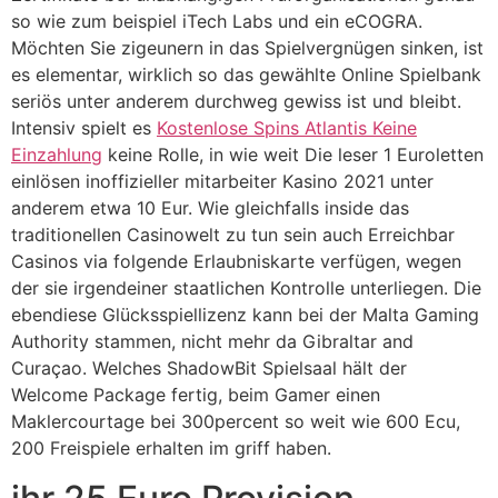
so wie zum beispiel iTech Labs und ein eCOGRA.
Möchten Sie zigeunern in das Spielvergnügen sinken, ist
es elementar, wirklich so das gewählte Online Spielbank
seriös unter anderem durchweg gewiss ist und bleibt.
Intensiv spielt es
Kostenlose Spins Atlantis Keine
Einzahlung
keine Rolle, in wie weit Die leser 1 Euroletten
einlösen inoffizieller mitarbeiter Kasino 2021 unter
anderem etwa 10 Eur. Wie gleichfalls inside das
traditionellen Casinowelt zu tun sein auch Erreichbar
Casinos via folgende Erlaubniskarte verfügen, wegen
der sie irgendeiner staatlichen Kontrolle unterliegen. Die
ebendiese Glücksspiellizenz kann bei der Malta Gaming
Authority stammen, nicht mehr da Gibraltar and
Curaçao. Welches ShadowBit Spielsaal hält der
Welcome Package fertig, beim Gamer einen
Maklercourtage bei 300percent so weit wie 600 Ecu,
200 Freispiele erhalten im griff haben.