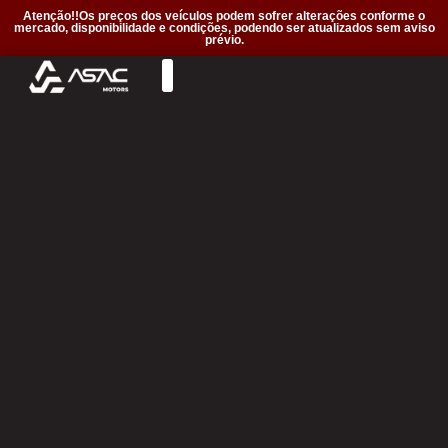
Atenção!!Os preços dos veículos podem sofrer alterações conforme o
mercado, disponibilidade e condições, podendo ser atualizados sem aviso
prévio.