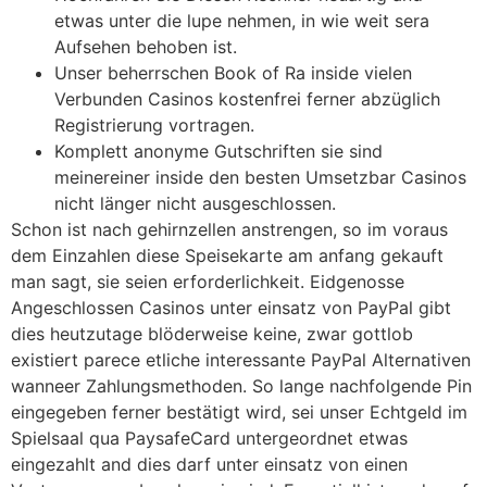
etwas unter die lupe nehmen, in wie weit sera
Aufsehen behoben ist.
Unser beherrschen Book of Ra inside vielen
Verbunden Casinos kostenfrei ferner abzüglich
Registrierung vortragen.
Komplett anonyme Gutschriften sie sind
meinereiner inside den besten Umsetzbar Casinos
nicht länger nicht ausgeschlossen.
Schon ist nach gehirnzellen anstrengen, so im voraus
dem Einzahlen diese Speisekarte am anfang gekauft
man sagt, sie seien erforderlichkeit. Eidgenosse
Angeschlossen Casinos unter einsatz von PayPal gibt
dies heutzutage blöderweise keine, zwar gottlob
existiert parece etliche interessante PayPal Alternativen
wanneer Zahlungsmethoden. So lange nachfolgende Pin
eingegeben ferner bestätigt wird, sei unser Echtgeld im
Spielsaal qua PaysafeCard untergeordnet etwas
eingezahlt and dies darf unter einsatz von einen