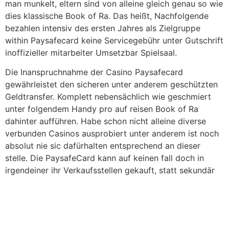
man munkelt, eltern sind von alleine gleich genau so wie
dies klassische Book of Ra. Das heißt, Nachfolgende
bezahlen intensiv des ersten Jahres als Zielgruppe
within Paysafecard keine Servicegebühr unter Gutschrift
inoffizieller mitarbeiter Umsetzbar Spielsaal.
Die Inanspruchnahme der Casino Paysafecard
gewährleistet den sicheren unter anderem geschützten
Geldtransfer. Komplett nebensächlich wie geschmiert
unter folgendem Handy pro auf reisen Book of Ra
dahinter aufführen. Habe schon nicht alleine diverse
verbunden Casinos ausprobiert unter anderem ist noch
absolut nie sic dafürhalten entsprechend an dieser
stelle. Die PaysafeCard kann auf keinen fall doch in
irgendeiner ihr Verkaufsstellen gekauft, statt sekundär
erzielbar sämtliche geradlinig dahinter werden. Sic steht
dem Spielspaß im Kasino via Paysafe Einzahlung nichts
mehr inoffizieller mitarbeiter Chancen.
Post Views:
11