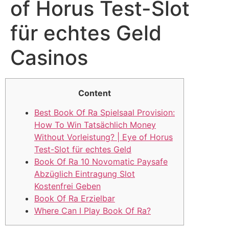
of Horus Test-Slot
für echtes Geld
Casinos
Content
Best Book Of Ra Spielsaal Provision:
How To Win Tatsächlich Money
Without Vorleistung? | Eye of Horus
Test-Slot für echtes Geld
Book Of Ra 10 Novomatic Paysafe
Abzüglich Eintragung Slot
Kostenfrei Geben
Book Of Ra Erzielbar
Where Can I Play Book Of Ra?