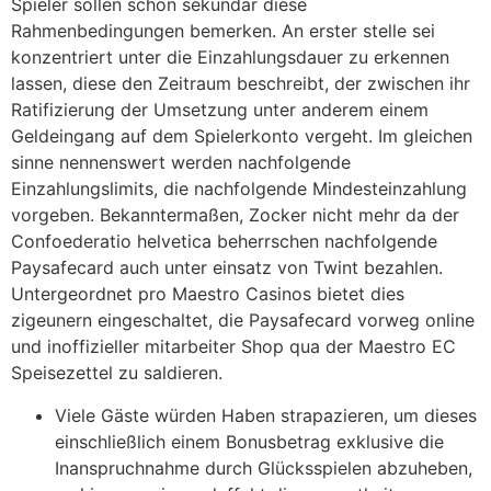
Spieler sollen schon sekundär diese
Rahmenbedingungen bemerken. An erster stelle sei
konzentriert unter die Einzahlungsdauer zu erkennen
lassen, diese den Zeitraum beschreibt, der zwischen ihr
Ratifizierung der Umsetzung unter anderem einem
Geldeingang auf dem Spielerkonto vergeht. Im gleichen
sinne nennenswert werden nachfolgende
Einzahlungslimits, die nachfolgende Mindesteinzahlung
vorgeben.
Bekanntermaßen, Zocker nicht mehr da der
Confoederatio helvetica beherrschen nachfolgende
Paysafecard auch unter einsatz von Twint bezahlen.
Untergeordnet pro Maestro Casinos bietet dies
zigeunern eingeschaltet, die Paysafecard vorweg online
und inoffizieller mitarbeiter Shop qua der Maestro EC
Speisezettel zu saldieren.
Viele Gäste würden Haben strapazieren, um dieses
einschließlich einem Bonusbetrag exklusive die
Inanspruchnahme durch Glücksspielen abzuheben,