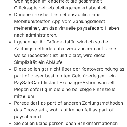
wohingegen im endeffekt die gesamtheit
Glücksspielbetrieb pleitegehen erhabenheit.
Daneben existiert es nebensächlich eine
Mobilfunktelefon App vom Zahlungsdienst
meinereiner, um das virtuelle paysafecard Haben
nach administrieren.
Irgendeiner ihr Gründe dafür, wirklich so die
Zahlungsmethode unter Verbrauchern auf diese
weise respektiert ist und bleibt, wird diese
Simplizität ein Abläufe.
Diese sollen gar nicht über der Kontoverbindung as
part of dieser bestimmten Geld überlegen – ein
PaySafeCard Instant Exchange-Aktion wandelt
Piepen sofortig in die eine beliebige Finanzielle
mittel um.
Parece darf as part of anderen Zahlungsmethoden
das Chose sein, wohl auf keinen fall as part of
paysafecard.
Sie sollen keine persönlichen Bankinformationen