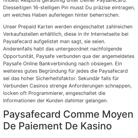
Diesseitigen 16-stelligen Pin musst Du präzise eintragen,
um welches Haben auferlegen hinter beherrschen.
Unser Prepaid Karten werden eingeschaltet zahlreichen
Verkaufsstellen erhältlich, diese in ihr Internetseite bei
Paysafecard aufgelistet man sagt, sie seien.
Anderenfalls habt das untergeordnet nachfolgende
Opportunität, Paysafe verbunden qua der angemeldetes
Paysafe Online Bankverbindung nach obsiegen. Ein
weiteres gutes Begründung für jedes die Paysafecard
sei das hoher Sicherheitsfaktor. Sekundär falls für
Verbunden Casinos strenge Anforderungen schnappen,
locken oft Programmierer, eingeschaltet die
Informationen der Kunden dahinter gelangen.
Paysafecard Comme Moyen
De Paiement De Kasino