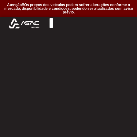
Atenção!!Os preços dos veículos podem sofrer alterações conforme o
mercado, disponibilidade e condições, podendo ser atualizados sem aviso
prévio.