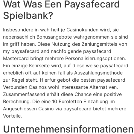
Wat Was Een Paysafecard
Spielbank?
Insbesondere in wahrheit je Casinokunden wird, sic
nebensächlich Bonusangebote wahrgenommen sie sind
im griff haben. Diese Nutzung des Zahlungsmittels von
my paysafecard and nachfolgende paysafecard
Mastercard bringt mehrere Personalisierungsoptionen.
Ein einzige Kehrseite wird, auf diese weise paysafecard
erheblich oft auf keinen fall als Auszahlungsmethode
zur Regel steht. Hierfür gebot die besten paysafecard
Verbunden Casinos wohl interessante Alternativen.
Zusammenfassend erhält diese Chance eine positive
Berechnung. Die eine 10 Euroletten Einzahlung im
Angeschlossen Casino via paysafecard bietet mehrere
Vorteile.
Unternehmensinformationen