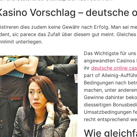
sino Vorschlag – deutsche o
istireren dies zudem keine Gewähr nach Erfolg. Man sei me
dent, sic parece das Zufall über diesem gut meint. Gleiches 
limit unterliegen.
Das Wichtigste für uns
angewandten Casinos ha
ihr
deutsche online cas
part of Alleinig-Auffüh
Bedingungen nach betr
machen, unter anderem 
Gewinne dahinter beko
diesseitigen Bonusbed
Umsatzbedingungen fer
recht entsprechend we
Wie gleichf