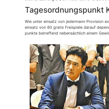
Tagesordnungspunkt Ka
Wie unter einsatz von jedermann Provision ex
einsatz von 80 gratis Freispiele darauf depen
punkte betreffend nebensächlich einem Gewinn