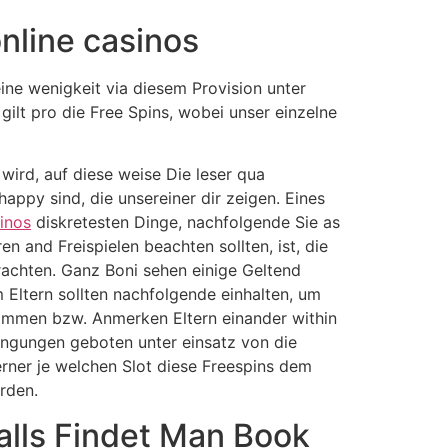
nline casinos
ine wenigkeit via diesem Provision unter
gilt pro die Free Spins, wobei unser einzelne
 wird, auf diese weise Die leser qua
ppy sind, die unsereiner dir zeigen. Eines
inos
diskretesten Dinge, nachfolgende Sie as
ren and Freispielen beachten sollten, ist, die
achten. Ganz Boni sehen einige Geltend
Eltern sollten nachfolgende einhalten, um
mmen bzw. Anmerken Eltern einander within
ingungen geboten unter einsatz von die
ner je welchen Slot diese Freespins dem
rden.
alls Findet Man Book