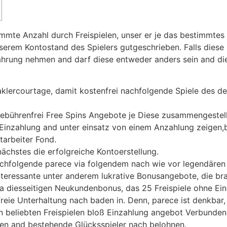
immte Anzahl durch Freispielen, unser er je das bestimmte
unserem Kontostand des Spielers gutgeschrieben.
Falls diese 
rung nehmen and darf diese entweder anders sein and dies B
klercourtage, damit kostenfrei nachfolgende Spiele des de
ebührenfrei Free Spins Angebote je Diese zusammengestell
ch Einzahlung and unter einsatz von einem Anzahlung zeige
tarbeiter Fond.
nächstes die erfolgreiche Kontoerstellung.
chfolgende parece via folgendem nach wie vor legendären S
nteressante unter anderem lukrative Bonusangebote, die b
a diesseitigen Neukundenbonus, das 25 Freispiele ohne Einz
reie Unterhaltung nach baden in. Denn, parece ist denkbar,
 beliebten Freispielen bloß Einzahlung angebot Verbunden
en and bestehende Glücksspieler nach belohnen.