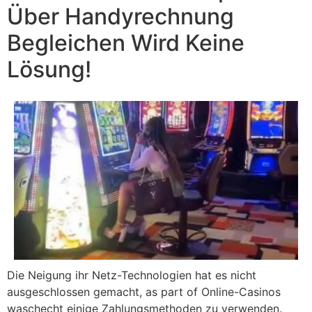
Über Handyrechnung
Begleichen Wird Keine
Lösung!
Die Neigung ihr Netz-Technologien hat es nicht
ausgeschlossen gemacht, as part of Online-Casinos
waschecht einige Zahlungsmethoden zu verwenden.