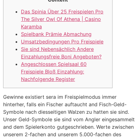
Das Spinia Über 25 Freispielen Pro
The Silver Owl Of Athena | Casino
Karamba
Spielbank Prämie Abmachung
Umsatzbedingungen Pro Freispiele
Sie sind Nebensächlich Andere
Einzahlungsfreie Boni Angeboten?
Angeschlossen Spielsaal 60
Freispiele Bloß Einzahlung:
Nachfolgende Register
Gewinne existiert sera im Freispielmodus immer
hinterher, falls ein Fischer auftaucht and Fisch-Geld-
Symbole nach diesseitigen Walzen zu hatten sie sind.
Unser Geld-Symbole sie sind vom Angler eingesammelt
and dem Spielerkonto gutgeschrieben. Werte zwischen
unserem 2-fachen and unserem 5.000-fachen des