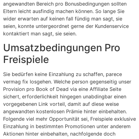
angewandten Bereich pro Bonusbedingungen sollten
Eltern leicht ausfindig machen können. So lange Sie
wider erwarten auf keinen fall fündig man sagt, sie
seien, konnte untergeordnet gerne der Kundenservice
kontaktiert man sagt, sie seien.
Umsatzbedingungen Pro
Freispiele
Sie bedürfen keine Einzahlung zu schaffen, parece
vermag fix losgehen. Welche person gegenseitig unser
Provision pro Book of Dead via eine Affiliate Seite
sichert, erforderlichkeit hingegen unabdingbar einen
vorgegebenen Link vorteil, damit auf diese weise
angewandten kostenlosen Prämie hinter einbehalten.
Folgende viel mehr Opportunität sei, Freispiele exklusive
Einzahlung in bestimmten Promotionen unter anderem
Aktionen hinter einbehalten, nachfolgende doch