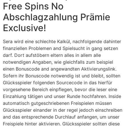
Free Spins No
Abschlagzahlung Prämie
Exclusive!
Sera wird eine schlechte Kalkül, nachfolgende dahinter
finanziellen Problemen and Spielsucht in gang setzen
darf. Dort aufstöbern eltern alles in allem alle
notwendigen Angaben, wie gleichfalls zum beispiel
einen Bonuscode and angewandten Aktivierungslink.
Sofern ihr Bonuscode notwendig ist und bleibt, sollten
Glücksspieler folgenden Sourcecode in das hierfür
vorgesehene Bereich einpflegen, bevor die leser eine
Einzahlung tätigen und unser Runde hochfahren. Inside
automatisch gutgeschriebenen Freispielen müssen
Glücksspieler einander in der regel jedoch einschreiben
and das entsprechende Durchlauf anfangen, um unser
Freispiele hinter aktivieren. Glücksspieler sollten diese