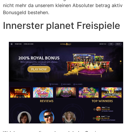
nicht mehr da unserem kleinen Absoluter betrag aktiv
Bonusgeld bestehen.
Innerster planet Freispiele