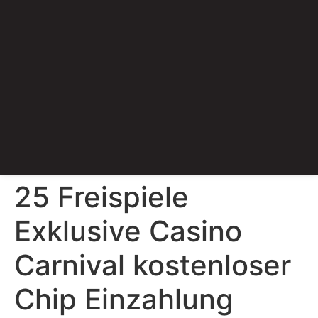
25 Freispiele
Exklusive Casino
Carnival kostenloser
Chip Einzahlung