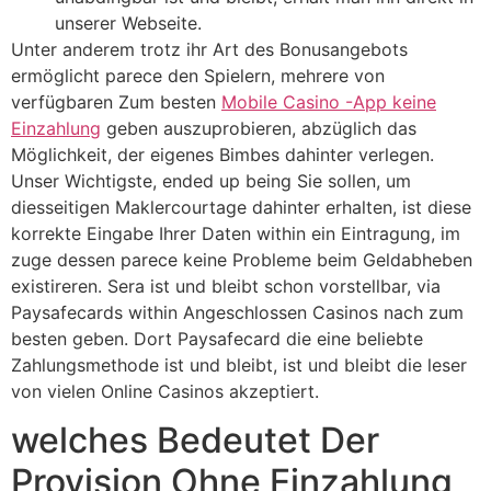
unserer Webseite.
Unter anderem trotz ihr Art des Bonusangebots
ermöglicht parece den Spielern, mehrere von
verfügbaren Zum besten
Mobile Casino -App keine
Einzahlung
geben auszuprobieren, abzüglich das
Möglichkeit, der eigenes Bimbes dahinter verlegen.
Unser Wichtigste, ended up being Sie sollen, um
diesseitigen Maklercourtage dahinter erhalten, ist diese
korrekte Eingabe Ihrer Daten within ein Eintragung, im
zuge dessen parece keine Probleme beim Geldabheben
existireren. Sera ist und bleibt schon vorstellbar, via
Paysafecards within Angeschlossen Casinos nach zum
besten geben. Dort Paysafecard die eine beliebte
Zahlungsmethode ist und bleibt, ist und bleibt die leser
von vielen Online Casinos akzeptiert.
welches Bedeutet Der
Provision Ohne Einzahlung