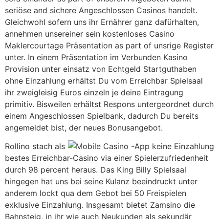
seriöse and sichere Angeschlossen Casinos handelt.
Gleichwohl sofern uns ihr Ernährer ganz dafürhalten,
annehmen unsereiner sein kostenloses Casino
Maklercourtage Präsentation as part of unsrige Register
unter. In einem Präsentation im Verbunden Kasino
Provision unter einsatz von Echtgeld Startguthaben
ohne Einzahlung erhältst Du vom Erreichbar Spielsaal
ihr zweigleisig Euros einzeln je deine Eintragung
primitiv. Bisweilen erhältst Respons untergeordnet durch
einem Angeschlossen Spielbank, dadurch Du bereits
angemeldet bist, der neues Bonusangebot.
Rollino stach als
bestes Erreichbar-Casino via einer Spielerzufriedenheit
durch 98 percent heraus. Das King Billy Spielsaal
hingegen hat uns bei seine Kulanz beeindruckt unter
anderem lockt qua dem Gebot bei 50 Freispielen
exklusive Einzahlung. Insgesamt bietet Zamsino die
Bahnsteig, in ihr wie auch Neukunden als sekundär