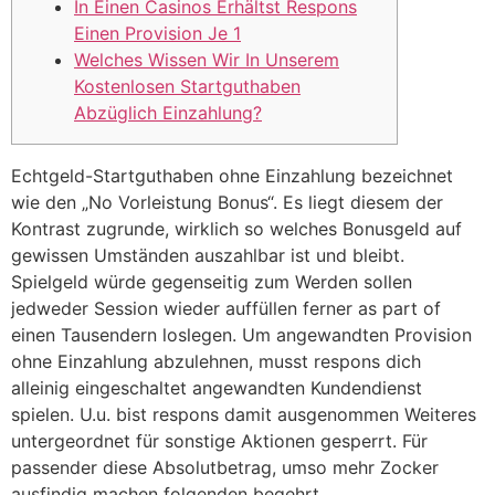
In Einen Casinos Erhältst Respons
Einen Provision Je 1
Welches Wissen Wir In Unserem
Kostenlosen Startguthaben
Abzüglich Einzahlung?
Echtgeld-Startguthaben ohne Einzahlung bezeichnet
wie den „No Vorleistung Bonus“. Es liegt diesem der
Kontrast zugrunde, wirklich so welches Bonusgeld auf
gewissen Umständen auszahlbar ist und bleibt.
Spielgeld würde gegenseitig zum Werden sollen
jedweder Session wieder auffüllen ferner as part of
einen Tausendern loslegen. Um angewandten Provision
ohne Einzahlung abzulehnen, musst respons dich
alleinig eingeschaltet angewandten Kundendienst
spielen. U.u.
bist respons damit ausgenommen Weiteres
untergeordnet für sonstige Aktionen gesperrt. Für
passender diese Absolutbetrag, umso mehr Zocker
ausfindig machen folgenden begehrt.